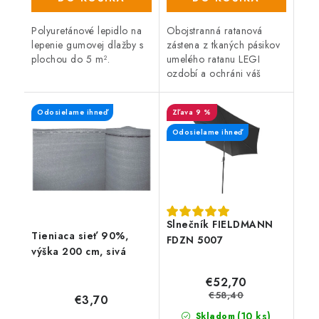
Polyuretánové lepidlo na
Obojstranná ratanová
lepenie gumovej dlažby s
zástena z tkaných pásikov
plochou do 5 m².
umelého ratanu LEGI
ozdobí a ochráni váš
balkón, zábradlie alebo
plot a zaistí súkromie po
Odosielame ihneď
9 %
celý rok. Zástena má
obojstrannú UV...
Odosielame ihneď
Slnečník FIELDMANN
Tieniaca sieť 90%,
FDZN 5007
výška 200 cm, sivá
€52,70
€58,40
€3,70
(10 ks)
Skladom