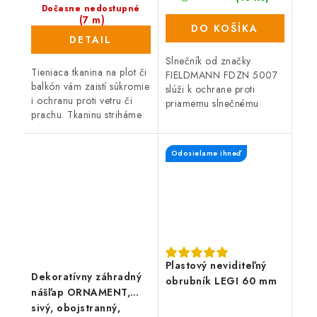
Dočasne nedostupné
(7 m)
DO KOŠÍKA
DETAIL
Slnečník od značky
Tieniaca tkanina na plot či
FIELDMANN FDZN 5007
balkón vám zaistí súkromie
slúži k ochrane proti
i ochranu proti vetru či
priamemu slnečnému
prachu. Tkaninu striháme
žiareniu.
po 10 metroch.
Odosielame ihneď
Plastový neviditeľný
Dekoratívny záhradný
obrubník LEGI 60 mm
nášľap ORNAMENT,
sivý, obojstranný,