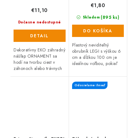
okrúhly
€1,80
€11,10
(895 ks)
Skladom
Dočasne nedostupné
DO KOŠÍKA
DETAIL
Plastový neviditeľný
Dekoratívny EKO záhradný
obrubník LEGI s výškou 6
nášľap ORNAMENT sa
cm a dĺžkou 100 cm je
hodí na tvorbu ciest v
ideálnou voľbou, pokiaľ
záhonoch alebo trávnych
potrebujete ohraničiť
plochách. Nášľap je
trávnik, zakončiť
vyrobený z gumového
zatrávňovacie tvárnice a
Odosielame ihneď
recyklátu a vďaka tomu je
okraje zámkovej...
odolný, ľahko...