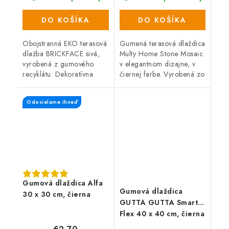
DO KOŠÍKA
DO KOŠÍKA
Obojstranná EKO terasová
Gumená terasová dlaždica
dlažba BRICKFACE sivá,
Multy Home Stone Mosaic
vyrobená z gumového
v elegantnom dizajne, v
recyklátu. Dekoratívna
čiernej farbe. Vyrobená zo
dlažba sa ideálne hodí na
zmesi gumového recyklátu
záhradu, terasu alebo
a polyprepylénu (oboje
Odosielame ihneď
cestu. Na každej strane
recyklovateľné), čo
dlaždice je...
zaručuje...
Gumová dlaždica Alfa
Gumová dlaždica
30 x 30 cm, čierna
GUTTA GUTTA Smart
Flex 40 x 40 cm, čierna