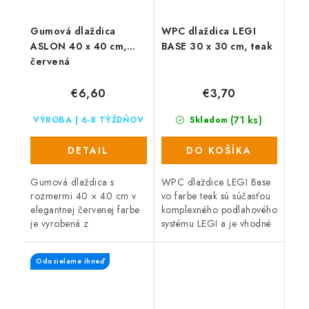
Gumová dlaždica
WPC dlaždica LEGI
ASLON 40 x 40 cm,
BASE 30 x 30 cm, teak
červená
€6,60
€3,70
(71 ks)
VÝROBA | 6-8 TÝŽDŇOV
Skladom
DETAIL
DO KOŠÍKA
Gumová dlaždica s
WPC dlaždice LEGI Base
rozmermi 40 × 40 cm v
vo farbe teak sú súčasťou
elegantnej červenej farbe
komplexného podlahového
je vyrobená z
systému LEGI a je vhodné
recyklovaného gumového
ich použiť ako exteriérovú
granulátu. Ponúka
podlahovú krytinu. Majú
Odosielame ihneď
protišmykový povrch,
veľmi jednoduchú a
priepustnosť vody a
rýchlu...
rýchle...