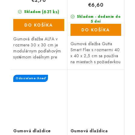
€2,70
€6,60
(631 ks)
Skladom
Skladom - dodanie do
5 dní
DO KOŠÍKA
(189 ks)
DO KOŠÍKA
Gumová dlažba ALFA v
Gumová dlažba Gutta
rozmere 30 x 30 cm je
Smart Flex s rozmermi 40
modulárnym podlahovým
x 40 x 2,5 cm sa používa
systémom ideálnym pre
na miestach s požiadavkou
fitness, cvičebné priestory,
na dlhú životnosť a vysoké
ale aj dielne.
zaťaženie. Je ideálnym
Odosielame ihneď
doplnkom pre detské...
Gumová dlaždice
Gumová dlaždica