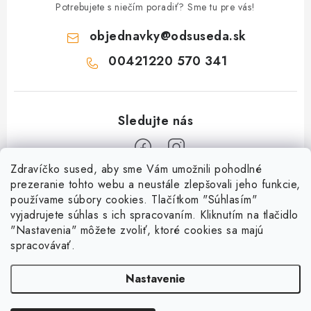
Potrebujete s niečím poradiť? Sme tu pre vás!
objednavky
@
odsuseda.sk
00421220 570 341
Zdravíčko sused, aby sme Vám umožnili pohodlné
Z
prezeranie tohto webu a neustále zlepšovali jeho funkcie,
používame súbory cookies. Tlačítkom "Súhlasím"
á
vyjadrujete súhlas s ich spracovaním. Kliknutím na tlačidlo
O nás
p
"Nastavenia" môžete zvoliť, ktoré cookies sa majú
ä
spracovávať.
Kontakty
Všetko o nákupe
t
História a súčasnosť
Nastavenie
i
Jéža klub
Dokumenty
e
Susedov blog
Doprava a platba