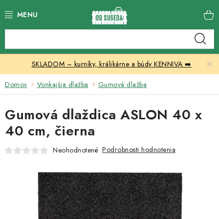
Prejsť
na
obsah
Katalóg produktov
SKLADOM – kurníky, králikárne a búdy KENNIVA ➡️
Skleníky
Domov
Vonkajšia dlažba
Gumová dlažba
Nábytok
Gumová dlaždica ASLON 40 x
Chovateľské potreby
40 cm, čierna
Prístrešky
Podrobnosti hodnotenia
Neohodnotené
Vonkajšia dlažba
Kontakty