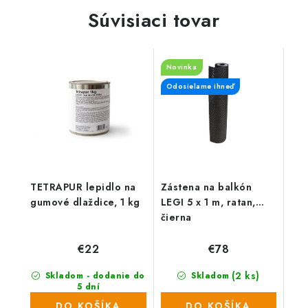
Súvisiaci tovar
Novinka
Odosielame ihneď
TETRAPUR lepidlo na
Zástena na balkón
gumové dlaždice, 1 kg
LEGI 5 x 1 m, ratan,
čierna
€22
€78
(2 ks)
Skladom - dodanie do
Skladom
5 dní
(32 ks)
DO KOŠÍKA
DO KOŠÍKA