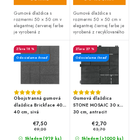
Gumová dlaždica s
Gumová dlaždica s
rozmermi 50 × 50 cm v
rozmermi 50 × 50 cm v
elegantnej červenej farbe
elegantnej čiernej farbe je
je vyrobená z
vyrobená z recyklovaného
recyklovaného gumového
gumového granulátu.
granulátu. Ponúka
Ponúka protišmykový
18 %
27 %
protišmykový povrch,
povrch, priepustnosť vody
priepustnosť vody a
a rýchle...
Odosielame ihneď
Odosielame ihneď
rýchle...
Obojstranná gumová
Gumová dlaždica
dlaždica Brickface 40 x
STONE MOSAIC 30 x
40 cm, sivá
30 cm, antracit
€7,50
€2,70
€9,20
€3,70
(919 ks)
(>1000 ks)
Skladom
Skladom