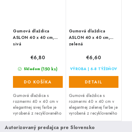
Gumová dlaždica
Gumová dlaždica
ASLON 40 x 40 cm,
ASLON 40 x 40 cm,
sivá
zelená
€6,80
€6,60
(150 ks)
Skladom
VÝROBA | 6-8 TÝŽDŇOV
DO KOŠÍKA
DETAIL
Gumová dlaždica s
Gumová dlaždica s
rozmermi 40 × 40 cm v
rozmermi 40 × 40 cm v
elegantnej sivej farbe je
elegantnej zelenej farbe je
vyrobená z recyklovaného
vyrobená z recyklovaného
gumového granulátu.
gumového granulátu.
Ponúka protišmykový
Ponúka protišmykový
Autorizovaný predajca pre Slovensko
povrch, priepustnosť vody
povrch, priepustnosť vody