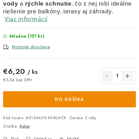
vody
a
rýchle schnutie
, čo z nej robí ideálne
riešenie pre balkóny, terasy aj záhrady.
Viac informácií
(151 ks)
Skladom
Možnosti doručenia
€6,20
/ ks
€5,04 bez DPH
Jednotková cena:
DO KOŠÍKA
Kód tovaru:
AS104620-40-BLACK
Záruka
:
3 roky
Značka:
Aslon
Tlač
Opýtať sa
Strážiť