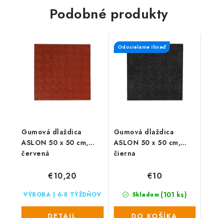
miest na odpočinok na...
materiálu 1,5 mm nabízí...
Podobné produkty
Odosielame ihneď
Gumová dlaždica
Gumová dlaždica
ASLON 50 x 50 cm,
ASLON 50 x 50 cm,
červená
čierna
€10,20
€10
(101 ks)
VÝROBA | 6-8 TÝŽDŇOV
Skladom
DETAIL
DO KOŠÍKA