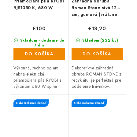
Priamočiara píla RYOBI
Záhradná obruba
RJS1050-K, 680 W
Roman Stone sivá 120
cm, gumová (vrátane
klincov)
€100
€18,20
(225 ks)
Skladom - dodanie do
Skladom
7 dní
(499 ks)
DO KOŠÍKA
DO KOŠÍKA
Výkonná, technológiami
Dekoratívna záhradná
nabitá elektrická
obruba ROMAN STONE z
priamočiara píla RYOBI s
recyklátu, je perfektná pre
výkonom 680 W spĺňa
oddelenie trávnikov,
náročné požiadavky
záhonov, záhradných ciest
remeselníkov a domácich
alebo miest na odpočinok
Odosielame ihneď
Odosielame ihneď
majstrov na kvalitu a
na záhrade. Pružný,
vysoký výkon,
recyklovaný...
spoľahlivosť...