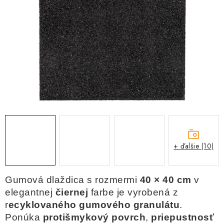
Kachle
+ ďalšie (10)
Gumová dlaždica s rozmermi
40 × 40 cm
v
elegantnej
čiernej
farbe je vyrobená z
r
ecyklovaného gumového granulátu
.
Ponúka
protišmykový povrch
,
priepustnosť