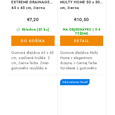
EXTREME DRAINAGE
MULTY HOME 50 x 50
45 x 45 cm, čierna
cm, čierna
€7,20
€10,50
(57 ks)
Skladom
NA OBJEDNÁVKU | 3-4
TÝŽDNE
DO KOŠÍKA
DETAIL
Gumová dlaždica 45 x 45
Gumová dlaždica Multy
cm, zosilnená hrúbka 2
Home v elegantnom
cm, čierna farba. Zmes
dizajne, v čiernej farbe.
gumového recyklátu a
Vyrobené z gumového
polypropylénu (100%
recyklátu, čo zaručuje
recyklované materiály) s
vysokú odolnosť a dlhú
Odosielame ihneď
dlhou životnosťou a
životnosť. Veľkosť 50 x 50
vysokou...
cm.