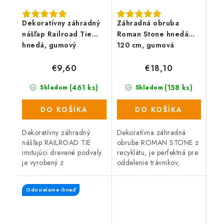
Dekoratívny záhradný
Záhradná obruba
nášľap Railroad Tie
Roman Stone hnedá
hnedá, gumový
120 cm, gumová
(vrátane klincov)
€9,60
€18,10
(461 ks)
(158 ks)
Skladom
Skladom
DO KOŠÍKA
DO KOŠÍKA
Dekoratívny záhradný
Dekoratívna záhradná
nášľap RAILROAD TIE
obruba ROMAN STONE z
imitujúci drevené podvaly
recyklátu, je perfektná pre
je vyrobený z
oddelenie trávnikov,
protišmykového materiálu.
záhonov, záhradných ciest
Ideálny na vytvorenie cesty
alebo miest na odpočinok
Odosielame ihneď
v záhrade. Rozmer 25 x
na záhrade. Pružný,
60 cm.
recyklovaný...