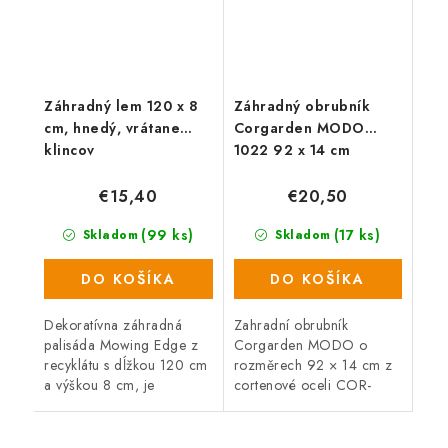
Záhradný lem 120 x 8
Záhradný obrubník
cm, hnedý, vrátane
Corgarden MODO
klincov
1022 92 x 14 cm
Corten
€15,40
€20,50
(99 ks)
(17 ks)
Skladom
Skladom
DO KOŠÍKA
DO KOŠÍKA
Dekoratívna záhradná
Zahradní obrubník
palisáda Mowing Edge z
Corgarden MODO o
recyklátu s dĺžkou 120 cm
rozměrech 92 × 14 cm z
a výškou 8 cm, je
cortenové oceli COR-
perfektná pre oddelenie
TEN® slouží k oddělení
trávnikov, záhonov,
trávníku, záhonů, cest
záhradných ciest alebo
nebo skalek a díky tloušťce