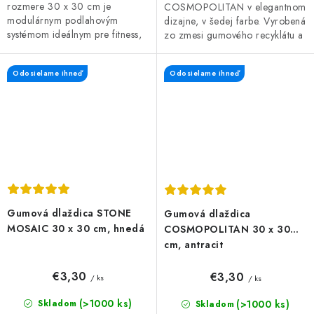
rozmere 30 x 30 cm je
COSMOPOLITAN v elegantnom
modulárnym podlahovým
dizajne, v šedej farbe. Vyrobená
systémom ideálnym pre fitness,
zo zmesi gumového recyklátu a
cvičebné priestory, ale aj dielne.
polypropylénu, čo zaručuje
vysokú odolnosť a dlhú...
Odosielame ihneď
Odosielame ihneď
Gumová dlaždica STONE
Gumová dlaždica
MOSAIC 30 x 30 cm, hnedá
COSMOPOLITAN 30 x 30
cm, antracit
€3,30
€3,30
/ ks
/ ks
(>1000 ks)
(>1000 ks)
Skladom
Skladom