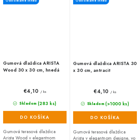
Odosielame ihneď
Odosielame ihneď
vysokú...
Gumová dlaždica ARISTA
Gumová dlaždica ARISTA 30
Wood 30 x 30 cm, hnedá
x 30 cm, antracit
€4,10
€4,10
/ ks
/ ks
(283 ks)
(>1000 ks)
Skladom
Skladom
DO KOŠÍKA
DO KOŠÍKA
Gumová terasová dlaždica
Gumová terasová dlaždica
Arista Wood v elegantnom
Arista v elegantnom designe, vo