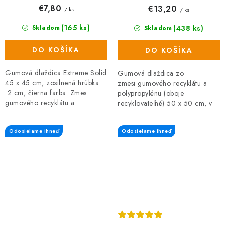
€7,80
€13,20
/ ks
/ ks
(165 ks)
(438 ks)
Skladom
Skladom
DO KOŠÍKA
DO KOŠÍKA
Gumová dlaždica Extreme Solid
Gumová dlaždica zo
45 x 45 cm, zosilnená hrúbka
zmesi gumového recyklátu a
2 cm, čierna farba. Zmes
polypropylénu (oboje
gumového recyklátu a
recyklovateľné) 50 x 50 cm, v
polypropylénu (100%
čiernej farbe. Dlaždica s dlhou
recyklované materiály) s dlhou
životnosťou a vysokou
Odosielame ihneď
Odosielame ihneď
životnosťou a...
odolnosťou...