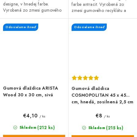
designe, v hnedej farbe.
farbe antracit. Vyrobená zo
Vyrobená zo zmesi gumového
zmesi gumového recyklátu a
recyklátu a polypropylénu, čo
polypropylénu, čo zaručuje
zaručuje vysokú odolnosť a
vysokú odolnosť a dlhú...
Odosielame ihneď
Odosielame ihneď
dlhú...
Gumová dlaždica ARISTA
Gumová dlaždica
Wood 30 x 30 cm, sivá
COSMOPOLITAN 45 x 45
cm, hnedá, zosilnená 2,5 cm
€4,10
€8
/ ks
/ ks
(212 ks)
(215 ks)
Skladom
Skladom