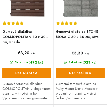
t
u
o
k
v
t
o
v
Gumová dlaždica
Gumová dlaždica STONE
COSMOPOLITAN 30 x 30
MOSAIC 30 x 30 cm, sivá
cm, hnedá
€3,20
€3,30
/ ks
/ ks
(492 ks)
(523 ks)
Skladom
Skladom
DO KOŠÍKA
DO KOŠÍKA
Gumová terasová dlaždica
Gumená terasová dlaždica
COSMOPOLITAN v elegantnom
Multy Home Stone Mosaic v
dizajne, v hnedej farbe.
elegantnom dizajne, v sivej
Vyrobená zo zmesi gumového
farbe. Vyrobená zo
recyklátu a polypropylénu, čo
zmesi gumového recyklátu a