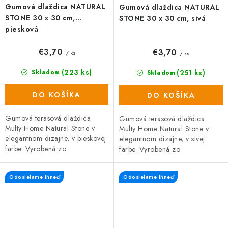
Gumová dlaždica NATURAL
Gumová dlaždica NATURAL
STONE 30 x 30 cm,
STONE 30 x 30 cm, sivá
piesková
€3,70
€3,70
/ ks
/ ks
(223 ks)
(251 ks)
Skladom
Skladom
DO KOŠÍKA
DO KOŠÍKA
Gumová terasová dlaždica
Gumová terasová dlaždica
Multy Home Natural Stone v
Multy Home Natural Stone v
elegantnom dizajne, v pieskovej
elegantnom dizajne, v sivej
farbe. Vyrobená zo
farbe. Vyrobená zo
zmesi gumového recyklátu a
zmesi gumového recyklátu a
polypropylénu, čo zaručuje
polypropylénu, čo zaručuje
Odosielame ihneď
Odosielame ihneď
vysokú odolnosť...
vysokú odolnosť a...