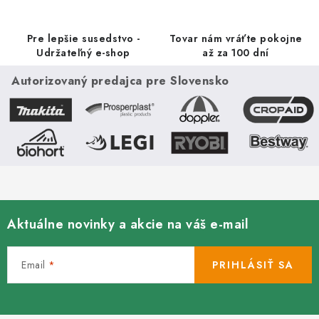
e
v
ý
Pre lepšie susedstvo -
Tovar nám vráťte pokojne
p
Udržateľný e-shop
až za 100 dní
i
Autorizovaný predajca pre Slovensko
s
u
Aktuálne novinky a akcie na váš e-mail
Email
PRIHLÁSIŤ SA