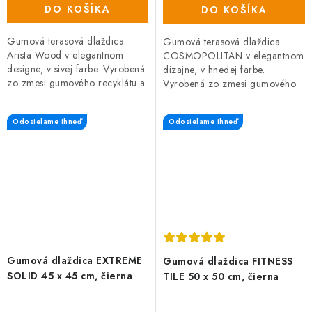
DO KOŠÍKA
DO KOŠÍKA
Gumová terasová dlaždica
Gumová terasová dlaždica
Arista Wood v elegantnom
COSMOPOLITAN v elegantnom
designe, v sivej farbe. Vyrobená
dizajne, v hnedej farbe.
zo zmesi gumového recyklátu a
Vyrobená zo zmesi gumového
polypropylénu, čo zaručuje
recyklátu a polypropylénu, čo
vysokú odolnosť a dlhú...
zaručuje vysokú odolnosť a
Odosielame ihneď
Odosielame ihneď
dlhú...
Gumová dlaždica EXTREME
Gumová dlaždica FITNESS
SOLID 45 x 45 cm, čierna
TILE 50 x 50 cm, čierna