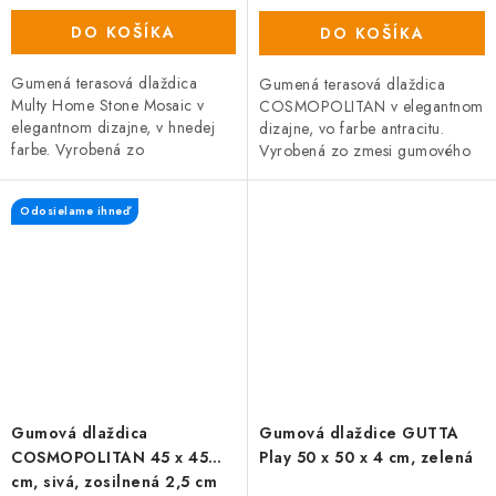
DO KOŠÍKA
DO KOŠÍKA
Gumená terasová dlaždica
Gumená terasová dlaždica
Multy Home Stone Mosaic v
COSMOPOLITAN v elegantnom
elegantnom dizajne, v hnedej
dizajne, vo farbe antracitu.
farbe. Vyrobená zo
Vyrobená zo zmesi gumového
zmesi gumového recyklátu a
recyklátu a polypropylénu, čo
polypropylénu, čo zaručuje
zaručuje vysokú odolnosť a
Odosielame ihneď
vysokú odolnosť a...
dlhú...
Gumová dlaždica
Gumová dlaždice GUTTA
COSMOPOLITAN 45 x 45
Play 50 x 50 x 4 cm, zelená
cm, sivá, zosilnená 2,5 cm