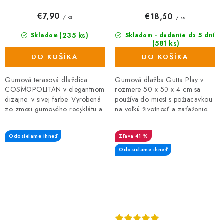
€7,90
€18,50
/ ks
/ ks
(235 ks)
Skladom
Skladom - dodanie do 5 dní
(581 ks)
DO KOŠÍKA
DO KOŠÍKA
Gumová terasová dlaždica
Gumová dlažba Gutta Play v
COSMOPOLITAN v elegantnom
rozmere 50 x 50 x 4 cm sa
dizajne, v sivej farbe. Vyrobená
používa do miest s požiadavkou
zo zmesi gumového recyklátu a
na veľkú životnosť a zaťaženie.
polypropylénu, čo zaručuje
Je ideálnou podlahovou krytinou
vysokú odolnosť a dlhú...
pre detské ihriská, herne či...
Odosielame ihneď
41 %
Odosielame ihneď