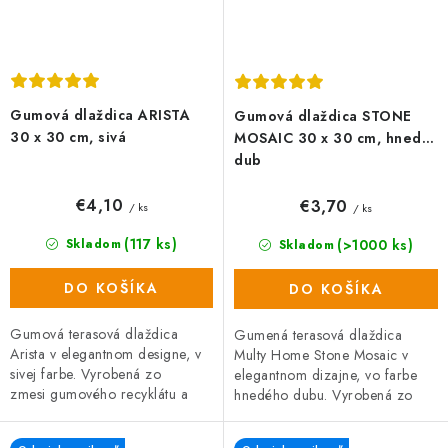
Gumová dlaždica ARISTA
Gumová dlaždica STONE
30 x 30 cm, sivá
MOSAIC 30 x 30 cm, hnedý
dub
€4,10
€3,70
/ ks
/ ks
(117 ks)
(>1000 ks)
Skladom
Skladom
DO KOŠÍKA
DO KOŠÍKA
Gumová terasová dlaždica
Gumená terasová dlaždica
Arista v elegantnom designe, v
Multy Home Stone Mosaic v
sivej farbe. Vyrobená zo
elegantnom dizajne, vo farbe
zmesi gumového recyklátu a
hnedého dubu. Vyrobená zo
polypropylénu, čo zaručuje
zmesi gumového recyklátu a
vysokú odolnosť a dlhú...
polypropylénu, čo zaručuje