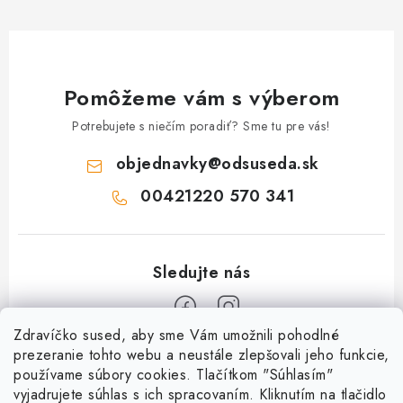
Pomôžeme vám s výberom
Potrebujete s niečím poradiť? Sme tu pre vás!
objednavky
@
odsuseda.sk
00421220 570 341
Zdravíčko sused, aby sme Vám umožnili pohodlné
Z
prezeranie tohto webu a neustále zlepšovali jeho funkcie,
používame súbory cookies. Tlačítkom "Súhlasím"
á
vyjadrujete súhlas s ich spracovaním. Kliknutím na tlačidlo
O nás