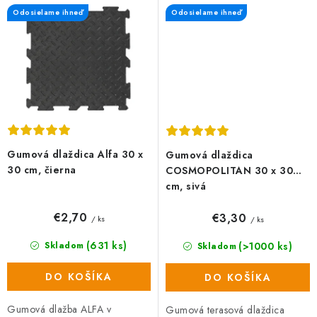
zaručuje vysokú odolnosť a
polypropylénu, čo zaručuje
Odosielame ihneď
Odosielame ihneď
dlhú...
vysokú odolnosť a...
Gumová dlaždica Alfa 30 x
Gumová dlaždica
30 cm, čierna
COSMOPOLITAN 30 x 30
cm, sivá
€2,70
€3,30
/ ks
/ ks
(631 ks)
(>1000 ks)
Skladom
Skladom
DO KOŠÍKA
DO KOŠÍKA
Gumová dlažba ALFA v
Gumová terasová dlaždica