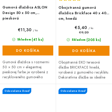
Gumová dlaždica ASLON
Obojstranná gumová
Design 50 x 50 cm,
dlaždica Brickface 40 x 40
piesková
cm, hnedá
€5,40
/ ks
€11,30
/ ks
€9,20
(41 ks)
(205 ks)
Skladom
Skladom
DO KOŠÍKA
DO KOŠÍKA
Gumová dlaždica s rozmermi
Obojstranná EKO terasová
50 × 50 cm v elegantnej
dlažba BRICKFACE hnedá,
pieskovej farbe je vyrobená z
vyrobená z gumového recyklátu.
recyklovaného gumového
Dekoratívna dlažba sa ideálne
granulátu. Ponúka protišmykový
hodí na záhradu, terasu alebo
povrch, priepustnosť vody a
cestu. Na každej strane dlaždice
Odosielame ihneď
Odosielame ihneď
rýchle...
je...