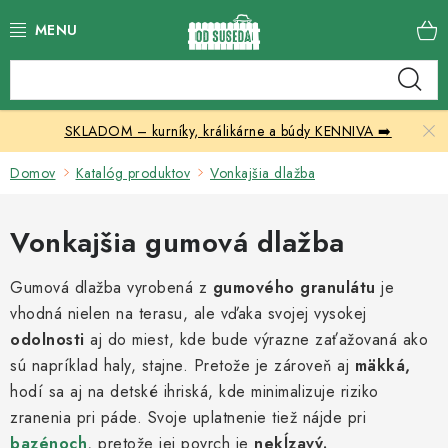
Prejsť
na
obsah
Katalóg produktov
SKLADOM – kurníky, králikárne a búdy KENNIVA ➡️
Skleníky
Domov
Katalóg produktov
Vonkajšia dlažba
Nábytok
Vonkajšia gumová dlažba
Chovateľské potreby
Gumová dlažba vyrobená z
gumového granulátu
je
Prístrešky
vhodná nielen na terasu, ale vďaka svojej vysokej
odolnosti
aj do miest, kde bude výrazne zaťažovaná ako
Vonkajšia dlažba
sú napríklad haly, stajne. Pretože je zároveň aj
mäkká,
hodí sa aj na detské ihriská, kde minimalizuje riziko
Kontakty
zranenia pri páde. Svoje uplatnenie tiež nájde pri
bazénoch
, pretože jej povrch je
nekĺzavý.