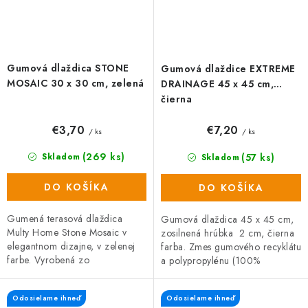
Gumová dlaždica STONE
Gumová dlaždice EXTREME
MOSAIC 30 x 30 cm, zelená
DRAINAGE 45 x 45 cm,
čierna
€3,70
€7,20
/ ks
/ ks
(269 ks)
(57 ks)
Skladom
Skladom
DO KOŠÍKA
DO KOŠÍKA
Gumená terasová dlaždica
Gumová dlaždica 45 x 45 cm,
Multy Home Stone Mosaic v
zosilnená hrúbka 2 cm, čierna
elegantnom dizajne, v zelenej
farba. Zmes gumového recyklátu
farbe. Vyrobená zo
a polypropylénu (100%
zmesi gumového recyklátu a
recyklované materiály) s dlhou
polypropylénu, čo zaručuje
životnosťou a vysokou...
Odosielame ihneď
Odosielame ihneď
vysokú odolnosť a...