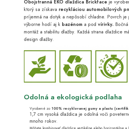
Obojstranná EKO dlaždica Brickface
je vyrobe
ktorý sa získava
recykláciou automobilových p
príjemná na dotyk a nepôsobí chladne. Povrch je 
výborne hodí aj k
bazénom
a pod
vírivky.
Bočn
montáž a stabilitu dlažby. Každá strana dlaždice m
design dlažby.
Odolná a ekologická podlaha
Vyrobené zo
100% recyklovanej gumy a plastu
(
certifi
1,7 cm vysoká dlaždica je odolná voči poveter
mnoho rokov.
Môžete kombinovať dlaždice vertikálne alebo horizontálne a ľa