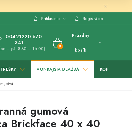
Prihlásenie
Registrácia
Prázdny
00421220 570
341
NÁKUPNÝ
(po – pá: 8:30 – 16:00)
košík
KOŠÍK
STREŠKY
VONKAJŠIA DLAŽBA
KONTAKTY
m, sivá
tranná gumová
ca Brickface 40 x 40