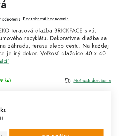
vá
Podrobnosti hodnotenia
hodnotenia
EKO terasová dlažba BRICKFACE sivá,
umového recyklátu. Dekoratívna dlažba sa
 na záhradu, terasu alebo cestu. Na každej
ce je iný dekor. Veľkosť dlaždice 40 x 40
mácií
9 ks)
Možnosti doručenia
%
 ks
PH
cena: