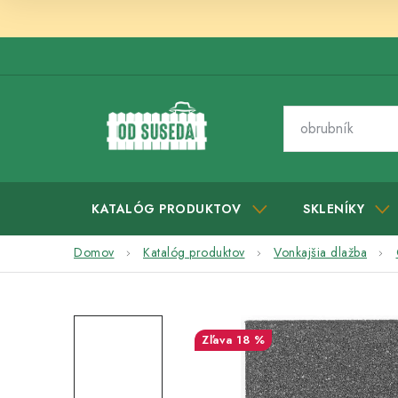
Prejsť
na
obsah
KATALÓG PRODUKTOV
SKLENÍKY
Domov
Katalóg produktov
Vonkajšia dlažba
18 %