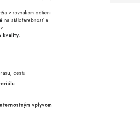
žia v rovnakom odtieni
é
na stálofarebnosť a
ov
 kvality
.
rasu, cestu
eriálu
veternostným vplyvom