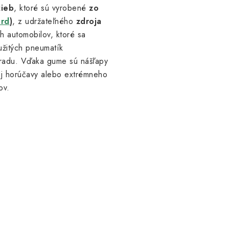
žieb
, ktoré sú vyrobené
zo
ord
)
, z udržateľného
zdroja
 automobilov, ktoré sa
užitých pneumatík
hradu. Vďaka gume sú nášľapy
ej horúčavy alebo extrémneho
ov.