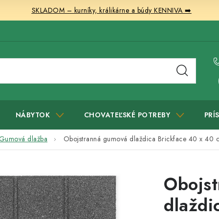
SKLADOM – kurníky, králikárne a búdy KENNIVA ➡️
NÁBYTOK
CHOVATEĽSKÉ POTREBY
PRÍ
Gumová dlažba
Obojstranná gumová dlaždica Brickface 40 x 40 c
Obojs
dlaždi