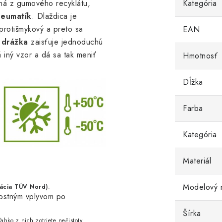
ná z gumového recyklátu,
Kategória
neumatík
. Dlaždica je
protišmykový a preto sa
EAN
á
drážka
zaisťuje jednoduchú
á iný vzor a dá sa tak meniť
Hmotnosť
Dĺžka
Farba
Kategória
Materiál
Modelový 
kácia TÜV Nord
)
.
nostným vplyvom po
Šírka
hko z nich zotriete nečistoty.