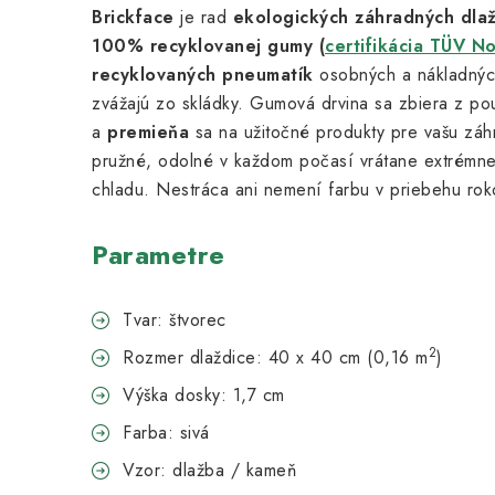
Brickface
je rad
ekologických záhradných dla
100% recyklovanej gumy
(
certifikácia TÜV N
recyklovaných pneumatík
osobných a nákladných
zvážajú zo skládky. Gumová drvina sa zbiera z po
a
premieňa
sa na užitočné produkty pre vašu zá
pružné, odolné v každom počasí vrátane extrémn
chladu. Nestráca ani nemení farbu v priebehu rok
Parametre
Tvar: štvorec
2
Rozmer dlaždice: 40 x 40 cm (0,16 m
)
Výška dosky: 1,7 cm
Farba: sivá
Vzor: dlažba / kameň