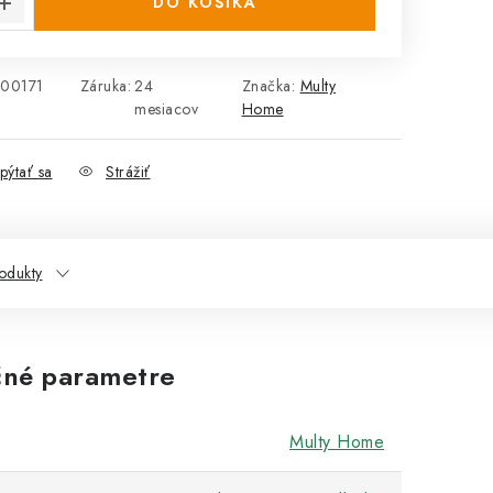
DO KOŠÍKA
00171
Záruka
:
24
Značka:
Multy
mesiacov
Home
pýtať sa
Strážiť
odukty
né parametre
Multy Home