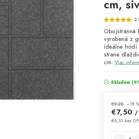
cm, si
2 
Obojstranná 
vyrobená z g
ideálne hodí
strane dlaždi
cm.
Viac infor
Skladom
(91
€9,20
–18 
€7,50
/
€6,10 bez D
Jednotková 