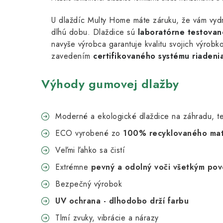
U dlaždíc Multy Home máte záruku, že vám vydr
dlhú dobu. Dlaždice sú
laboratórne testovan
navyše výrobca garantuje kvalitu svojich výrobk
zavedením
certifikovaného systému riadenia
Výhody gumovej dlažby
Moderné a ekologické dlaždice na záhradu, te
ECO vyrobené zo
100% recyklovaného mat
Veľmi ľahko sa čistí
Extrémne
pevný a odolný voči všetkým po
Bezpečný výrobok
UV ochrana - dlhodobo drží farbu
Tlmí zvuky, vibrácie a nárazy