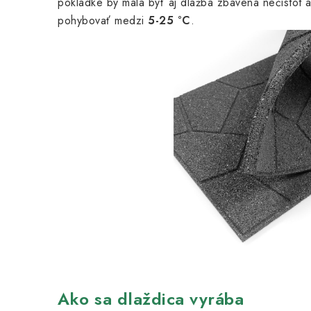
pokládke by mala byť aj dlažba zbavená nečistôt a
pohybovať medzi
5-25 °C
.
Ako sa dlaždica vyrába