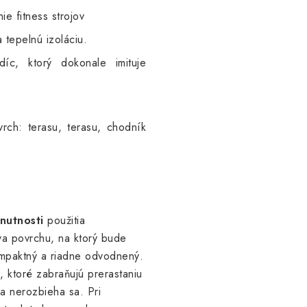
ie fitness strojov
 tepelnú izoláciu.
íc, ktorý dokonale imituje
rch: terasu, terasu, chodník
nutnosti
použitia
va povrchu, na ktorý bude
mpaktný a riadne odvodnený.
 ktoré zabraňujú prerastaniu
 a nerozbieha sa. Pri