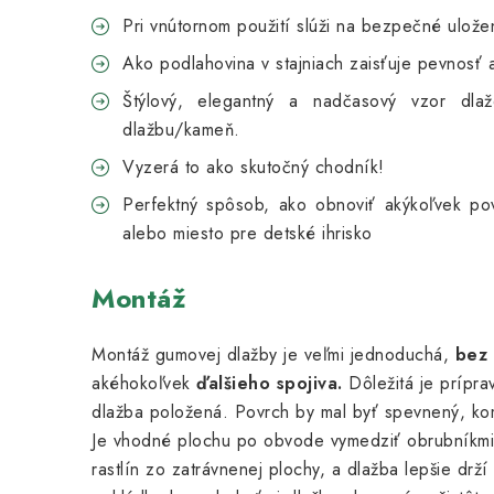
Pri vnútornom použití slúži na bezpečné uložen
Ako podlahovina v stajniach zaisťuje pevnosť a
Štýlový, elegantný a nadčasový vzor dlažd
dlažbu/kameň.
Vyzerá to ako skutočný chodník!
Perfektný spôsob, ako obnoviť akýkoľvek pov
alebo miesto pre detské ihrisko
Montáž
Montáž gumovej dlažby je veľmi jednoduchá,
bez 
akéhokoľvek
ďalšieho spojiva.
Dôležitá je prípra
dlažba položená. Povrch by mal byť spevnený, ko
Je vhodné plochu po obvode vymedziť obrubníkmi,
rastlín zo zatrávnenej plochy, a dlažba lepšie drží