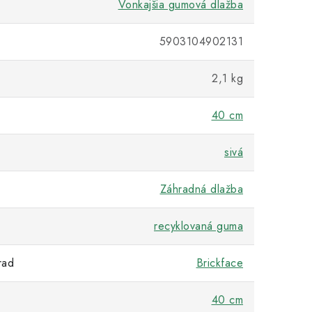
Vonkajšia gumová dlažba
5903104902131
2,1 kg
40 cm
sivá
Záhradná dlažba
recyklovaná guma
rad
Brickface
40 cm