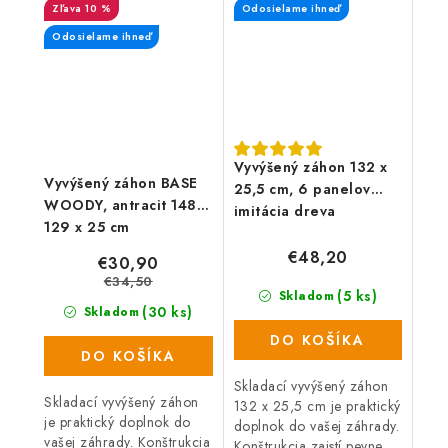
10 %
Odosielame ihneď
povrch, priepustnosť vody
má široké...
a rýchle...
Odosielame ihneď
Vyvýšený záhon 132 x
Vyvýšený záhon BASE
25,5 cm, 6 panelov
WOODY, antracit 148 x
imitácia dreva
129 x 25 cm
€48,20
€30,90
€34,50
(5 ks)
Skladom
(30 ks)
Skladom
DO KOŠÍKA
DO KOŠÍKA
Skladací vyvýšený záhon
Skladací vyvýšený záhon
132 x 25,5 cm je praktický
je praktický doplnok do
doplnok do vašej záhrady.
vašej záhrady. Konštrukcia
Konštrukcia zaistí pevne