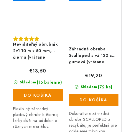
okraje zámkovej...
Vyrobený z...
Neviditeľný obrubník
Záhradná obruba
2v1 10 m x 50 mm,
Scalloped sivá 120 cm,
čierna (vrátane
gumová (vrátane
klincov)
klincov)
€13,50
€19,20
(15 balenie)
Skladom
(72 ks)
Skladom
DO KOŠÍKA
DO KOŠÍKA
Flexibilný záhradný
Dekoratívna záhradná
plastový obrubník čiernej
obruba SCALLOPED z
farby slúži na oddelenie
recyklátu, je perfektná pre
rôznych materiálov.
oddelenie trávnikov,