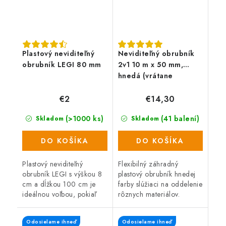
Plastový neviditeľný
Neviditeľný obrubník
obrubník LEGI 80 mm
2v1 10 m x 50 mm,
hnedá (vrátane
klincov)
€2
€14,30
(>1000 ks)
(41 balení)
Skladom
Skladom
DO KOŠÍKA
DO KOŠÍKA
Plastový neviditeľný
Flexibilný záhradný
obrubník LEGI s výškou 8
plastový obrubník hnedej
cm a dĺžkou 100 cm je
farby slúžiaci na oddelenie
ideálnou voľbou, pokiaľ
rôznych materiálov.
potrebujete ohraničiť
Praktické balenie 10 m
trávnik, zakončiť
obrubníka vrátane
Odosielame ihneď
Odosielame ihneď
zatrávňovacie tvárnice a
kotviacich klincov (20 ks).