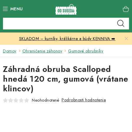
Prejsť
na
obsah
Katalóg produktov
SKLADOM – kurníky, králikárne a búdy KENNIVA ➡️
Skleníky
Domov
Ohraničenie záhonov
Gumové obrubníky
Nábytok
Záhradná obruba Scalloped
Chovateľské potreby
hnedá 120 cm, gumová (vrátane
klincov)
Prístrešky
Podrobnosti hodnotenia
Neohodnotené
Vonkajšia dlažba
Kontakty