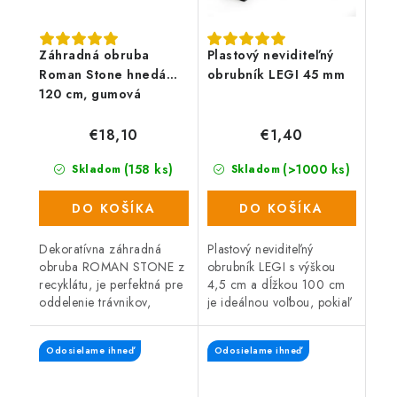
Záhradná obruba
Plastový neviditeľný
Roman Stone hnedá
obrubník LEGI 45 mm
120 cm, gumová
(vrátane klincov)
€18,10
€1,40
(158 ks)
(>1000 ks)
Skladom
Skladom
DO KOŠÍKA
DO KOŠÍKA
Dekoratívna záhradná
Plastový neviditeľný
obruba ROMAN STONE z
obrubník LEGI s výškou
recyklátu, je perfektná pre
4,5 cm a dĺžkou 100 cm
oddelenie trávnikov,
je ideálnou voľbou, pokiaľ
záhonov, záhradných ciest
potrebujete ohraničiť
alebo miest na odpočinok
trávnik, zakončiť
Odosielame ihneď
Odosielame ihneď
na záhrade. Pružný,
zatrávňovacie tvárnice a
recyklovaný...
okraje zámkovej...