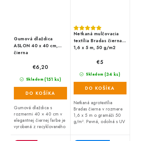
Netkaná mulčovacia
Gumová dlaždica
textília Bradas čierna,
ASLON 40 x 40 cm,
1,6 x 5 m, 50 g/m2
čierna
€5
€6,20
(34 ks)
Skladom
(151 ks)
Skladom
DO KOŠÍKA
DO KOŠÍKA
Netkaná agrotextília
Gumová dlaždica s
Bradas čierna v rozmere
rozmermi 40 × 40 cm v
1,6 x 5 m o gramáži 50
elegantnej čiernej farbe je
g/m². Pevná, odolná s UV
vyrobená z recyklovaného
ochranou vyrobená z PP
gumového granulátu.
materiálu. Vďaka svojim
Ponúka protišmykový
jedinečným vlastnostiam