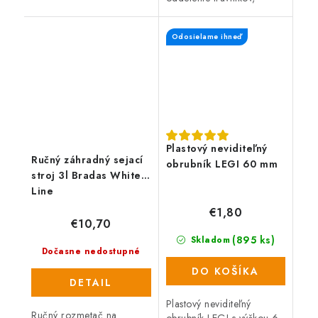
Balenie obsahuje 10 m
záhonov, záhradných ciest
obrubníka a 20 kotviacich
alebo miest na odpočinok
klincov. Obrubník je
Odosielame ihneď
na záhrade. Pružný,
vyrobený z...
recyklovaný...
Plastový neviditeľný
Ručný záhradný sejací
obrubník LEGI 60 mm
stroj 3l Bradas White
Line
€1,80
€10,70
(895 ks)
Skladom
Dočasne nedostupné
DO KOŠÍKA
DETAIL
Plastový neviditeľný
Ručný rozmetač na