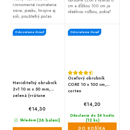
obrubník LEGI s výškou 6
rovnomerné rozmetanie
cm a dĺžkou 100 cm je
osiva, piesku, hnojiva aj
ideálnou voľbou, pokiaľ
soli, použiteľný počas
potrebujete ohraničiť
celého roka. Intenzitu
trávnik, zakončiť
posypu je možné
zatrávňovacie tvárnice a
Odosielame ihneď
Odosielame ihneď
jednoducho nastaviť v
okraje zámkovej...
troch úrovniach. Šírka...
Oceľový obrubník
Neviditeľný obrubník
CORE 10 x 100 cm,
2v1 10 m x 50 mm,
corten
zelená (vrátane
klincov)
€14,20
€14,30
Odoslanie do 24 hodín
(26 balení)
(12 ks)
Skladom
DO KOŠÍKA