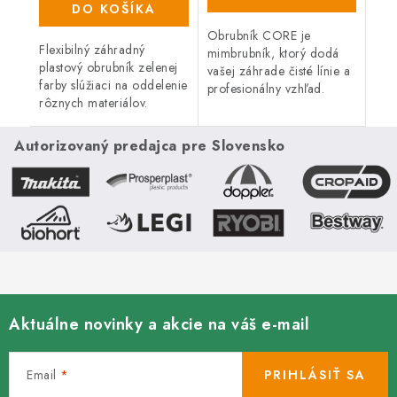
DO KOŠÍKA
Obrubník CORE je
Flexibilný záhradný
mimbrubník, ktorý dodá
plastový obrubník zelenej
vašej záhrade čisté línie a
farby slúžiaci na oddelenie
profesionálny vzhľad.
rôznych materiálov.
Vďaka svojej flexibilite,
Praktické balenie 10 m
dĺžke 107,5 cm a výške
obrubníka vrátane
19,5 cm je ideálny na
Autorizovaný predajca pre Slovensko
kotviacich klincov (20 ks).
zakončenie...
Vyrobený z...
Aktuálne novinky a akcie na váš e-mail
Email
PRIHLÁSIŤ SA