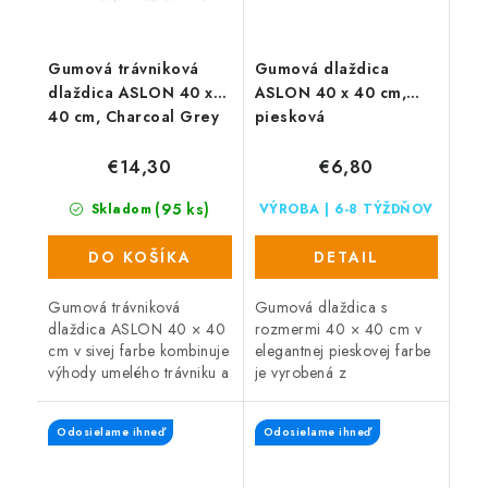
Gumová trávniková
Gumová dlaždica
dlaždica ASLON 40 x
ASLON 40 x 40 cm,
40 cm, Charcoal Grey
piesková
€14,30
€6,80
(95 ks)
Skladom
VÝROBA | 6-8 TÝŽDŇOV
DO KOŠÍKA
DETAIL
Gumová trávniková
Gumová dlaždica s
dlaždica ASLON 40 × 40
rozmermi 40 × 40 cm v
cm v sivej farbe kombinuje
elegantnej pieskovej farbe
výhody umelého trávniku a
je vyrobená z
gumovej dlaždice pre
recyklovaného gumového
odolný a ľahko
granulátu. Ponúka
Odosielame ihneď
Odosielame ihneď
udržiavateľný povrch.
protišmykový povrch,
priepustnosť vody a
rýchle...