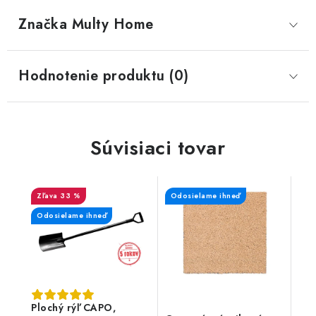
Značka
 Multy Home
Hodnotenie produktu (0)
Súvisiaci tovar
33 %
Odosielame ihneď
Odosielame ihneď
Plochý rýľ CAPO,