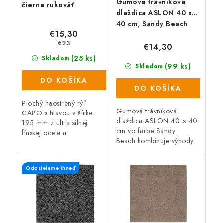
Gumová trávniková
čierna rukoväť
dlaždica ASLON 40 x
40 cm, Sandy Beach
€15,30
€23
€14,30
(25 ks)
Skladom
(99 ks)
Skladom
DO KOŠÍKA
DO KOŠÍKA
Plochý naostrený rýľ
Gumová trávniková
CAPO s hlavou v šírke
dlaždica ASLON 40 × 40
195 mm z ultra silnej
cm vo farbe Sandy
fínskej ocele a
Beach kombinuje výhody
ergonomicky upravenou
umelého trávniku a
čiernou rukoväťou.
gumovej dlaždice pre
Odosielame ihneď
odolný a ľahko
udržiavateľný povrch.