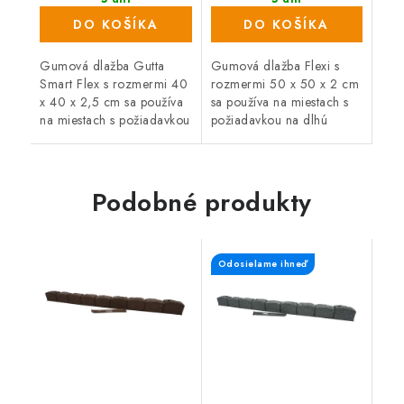
(189 ks)
(107 ks)
DO KOŠÍKA
DO KOŠÍKA
Gumová dlažba Gutta
Gumová dlažba Flexi s
Smart Flex s rozmermi 40
rozmermi 50 x 50 x 2 cm
x 40 x 2,5 cm sa používa
sa používa na miestach s
na miestach s požiadavkou
požiadavkou na dlhú
na dlhú životnosť a vysoké
životnosť a vysokú
zaťaženie. Je ideálnym
zaťažiteľnosť. Je ideálnou
doplnkom pre detské...
podlahovou krytinou do...
Podobné produkty
Odosielame ihneď