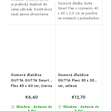
Gumová dlažba Gutta
je praktický doplnok do
Smart Flex s rozmermi 40
vašej záhrady. Konštrukcia
x 40 x 2,5 cm sa používa
zaistí pevne ohraničenie
na miestach s požiadavkou
zeminy a záhon tak vyzerá
na dlhú životnosť a vysoké
stále upravený. Záhon sa
zaťaženie. Je ideálnym
skladá z 8 panelov, ktoré...
doplnkom pre detské...
Gumová dlaždica
Gumová dlaždice
GUTTA GUTTA Smart
GUTTA Flexi 50 x 50
Flex 40 x 40 cm, čierna
cm, zelená
€6,60
€12,70
Skladom - dodanie do
Skladom - dodanie do
5 dní
5 dní