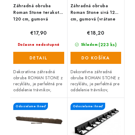
Záhradná obruba
Záhradná obruba
Roman Stone terakota
Roman Stone sivá 120
120 cm, gumová
cm, gumová (vrátane
(vrátane klincov)
klincov)
€17,90
€18,20
(223 ks)
Dočasne nedostupné
Skladom
DETAIL
DO KOŠÍKA
Dekoratívna záhradná
Dekoratívna záhradná
obruba ROMAN STONE z
obruba ROMAN STONE z
recyklátu, je perfektná pre
recyklátu, je perfektná pre
oddelenie trávnikov,
oddelenie trávnikov,
záhonov, záhradných ciest
záhonov, záhradných ciest
alebo miest na odpočinok
alebo miest na odpočinok
Odosielame ihneď
Odosielame ihneď
na záhrade. Pružný,
na záhrade. Pružný,
recyklovaný...
recyklovaný...