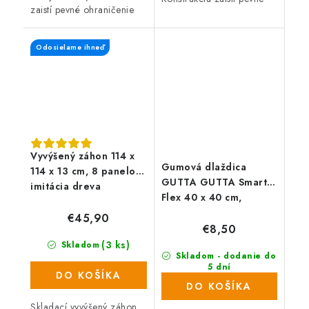
zaistí pevné ohraničenie
ohraničenie zeminy a
zeminy a záhon tak vyzerá
záhon tak vyzerá stále
stále upravený. Záhon je
upravený. Pekný na pohľad
Odosielame ihneď
nastaviteľný a prikúpením...
vďaka...
Vyvýšený záhon 114 x
Gumová dlaždica
114 x 13 cm, 8 panelov
GUTTA GUTTA Smart
imitácia dreva
Flex 40 x 40 cm,
zelená
€45,90
€8,50
(3 ks)
Skladom
Skladom - dodanie do
5 dní
DO KOŠÍKA
(275 ks)
DO KOŠÍKA
Skladací vyvýšený záhon