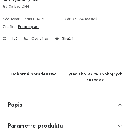
€9,35 bez DPH
Jednotková cena:
Kód tovaru:
PRIBFD-405U
Záruka
:
24 měsíců
Značka:
Prosperplast
Tlač
Opýtať sa
Strážiť
Odborné poradenstvo
Viac ako 97 % spokojných
susedov
Popis
Parametre produktu