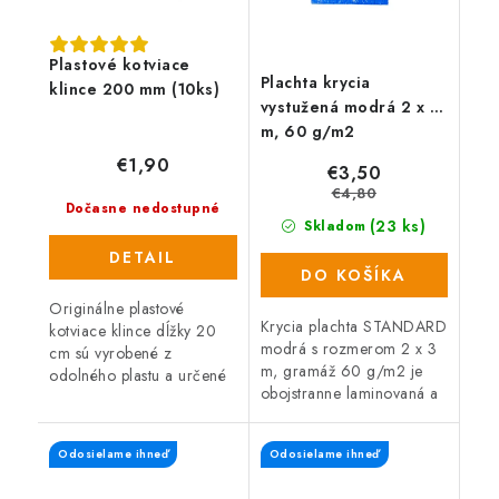
Plastové kotviace
Plachta krycia
klince 200 mm (10ks)
vystužená modrá 2 x 3
m, 60 g/m2
€1,90
€3,50
€4,80
Dočasne nedostupné
(23 ks)
Skladom
DETAIL
DO KOŠÍKA
Originálne plastové
Krycia plachta STANDARD
kotviace klince dĺžky 20
modrá s rozmerom 2 x 3
cm sú vyrobené z
m, gramáž 60 g/m2 je
odolného plastu a určené
obojstranne laminovaná a
pre fixáciu neviditeľného
po celej ploche vystužená.
obrubníku alebo k
Kryciu plachtu s kovovými
ukotveniu zatrávňovacích
Odosielame ihneď
Odosielame ihneď
okami využijete v dielni,...
dlažieb.