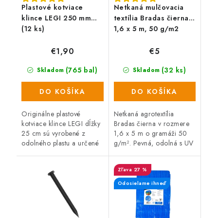
Plastové kotviace
Netkaná mulčovacia
klince LEGI 250 mm
textília Bradas čierna,
(12 ks)
1,6 x 5 m, 50 g/m2
€1,90
€5
(765 bal)
(32 ks)
Skladom
Skladom
DO KOŠÍKA
DO KOŠÍKA
Originálne plastové
Netkaná agrotextília
kotviace klince LEGI dĺžky
Bradas čierna v rozmere
25 cm sú vyrobené z
1,6 x 5 m o gramáži 50
odolného plastu a určené
g/m². Pevná, odolná s UV
pre fixáciu neviditeľného
ochranou vyrobená z PP
obrubníku alebo k
materiálu. Vďaka svojim
27 %
ukotveniu zatrávňovacích
jedinečným vlastnostiam
dlažieb.
má široké...
Odosielame ihneď