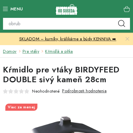
Prejsť
na
obsah
Katalóg produktov
SKLADOM – kurníky, králikárne a búdy KENNIVA ➡️
Skleníky
Domov
Pre vtáky
Kŕmidlá a pítka
Nábytok
Kŕmidlo pre vtáky BIRDYFEED
Chovateľské potreby
DOUBLE sivý kameň 28cm
Prístrešky
Podrobnosti hodnotenia
Neohodnotené
Vonkajšia dlažba
Viac za menej
Kontakty