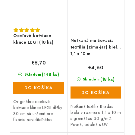
Oceľové kotviace
Netkaná mulčovacia
klince LEGI (10 ks)
textília (zima-jar) biela,
1,1 x 10 m
€5,70
€4,60
(148 ks)
Skladom
(18 ks)
Skladom
DO KOŠÍKA
DO KOŠÍKA
Originálne oceľové
Netkaná textília Bradas
kotviace klince LEGI dĺžky
biela v rozmere 1,1 x 10 m
30 cm sú určené pre
s gramážou 30 g/m2.
fixáciu neviditeľného
Pevná, odolná s UV
obrubníku alebo k
ochranou vyrobená z PP
ukotveniu zatrávňovacích