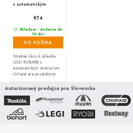
s automatickým
otváračom
€74
Skladom - dodanie do
10 dní
(4 ks)
DO KOŠÍKA
Strešné okno k skleníku
LEGI RUBARB s
automatickým otváračom.
Určené pre produktový
rad: Rubarb. Súčasťou je
automatický otvárač.
Autorizovaný predajca pre Slovensko
Farba: strieborná.
Hmotnosť: 4 kg.