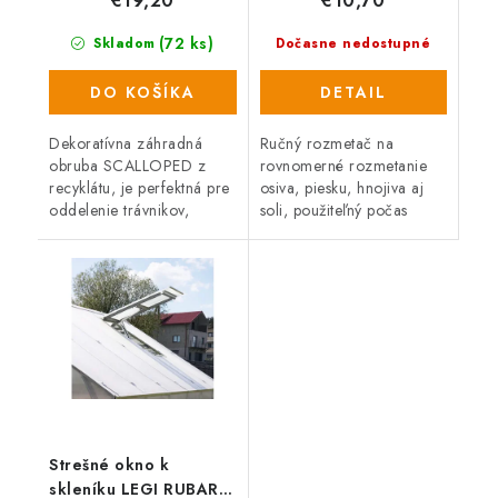
€19,20
€10,70
(72 ks)
Skladom
Dočasne nedostupné
DO KOŠÍKA
DETAIL
Dekoratívna záhradná
Ručný rozmetač na
obruba SCALLOPED z
rovnomerné rozmetanie
recyklátu, je perfektná pre
osiva, piesku, hnojiva aj
oddelenie trávnikov,
soli, použiteľný počas
záhonov, záhradných ciest
celého roka. Intenzitu
alebo miest na odpočinok
posypu je možné
na záhrade. Pružný,
jednoducho nastaviť v
recyklovaný...
troch úrovniach. Šírka...
Strešné okno k
skleníku LEGI RUBARB