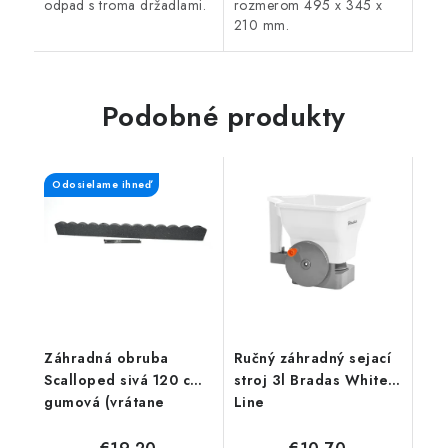
odpad s troma držadlami.
rozmerom 495 x 345 x
210 mm.
Podobné produkty
Odosielame ihneď
Záhradná obruba
Ručný záhradný sejací
Scalloped sivá 120 cm,
stroj 3l Bradas White
gumová (vrátane
Line
klincov)