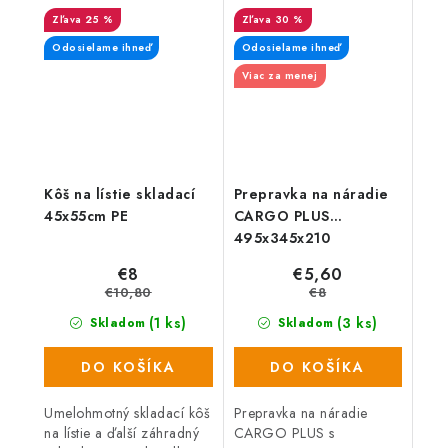
materiálu. Vďaka svojim
dlažieb.
25 %
30 %
jedinečným vlastnostiam
má široké...
Odosielame ihneď
Odosielame ihneď
Viac za menej
Kôš na lístie skladací
Prepravka na náradie
45x55cm PE
CARGO PLUS
495x345x210
€8
€5,60
€10,80
€8
(1 ks)
(3 ks)
Skladom
Skladom
DO KOŠÍKA
DO KOŠÍKA
Umelohmotný skladací kôš
Prepravka na náradie
na lístie a ďalší záhradný
CARGO PLUS s