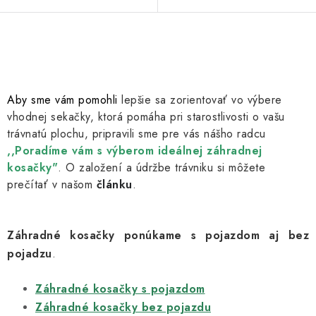
každému z vás udržať perfektne
každému z vás udržať perfektne
pokosený trávnik. Kosačku
pokosený trávnik.
môžete...
O
v
l
Aby sme vám pomohli
lepšie sa zorientovať vo výbere
á
vhodnej sekačky, ktorá pomáha pri starostlivosti o vašu
d
trávnatú plochu, pripravili sme pre vás nášho radcu
a
,,Poradíme vám s výberom ideálnej záhradnej
c
kosačky"
. O založení a údržbe trávniku si môžete
i
prečítať v našom
článku
.
e
p
r
Záhradné kosačky ponúkame s pojazdom aj bez
v
pojadzu
.
k
Záhradné kosačky s pojazdom
y
Záhradné kosačky bez pojazdu
v