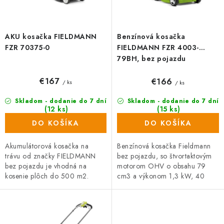
k
d
t
u
o
k
AKU kosačka FIELDMANN
Benzínová kosačka
v
t
FZR 70375-0
FIELDMANN FZR 4003-
o
79BH, bez pojazdu
v
€167
€166
/ ks
/ ks
Skladom - dodanie do 7 dní
Skladom - dodanie do 7 dní
(12 ks)
(15 ks)
DO KOŠÍKA
DO KOŠÍKA
Akumulátorová kosačka na
Benzínová kosačka Fieldmann
trávu od značky FIELDMANN
bez pojazdu, so štvortaktovým
bez pojazdu je vhodná na
motorom OHV o obsahu 79
kosenie plôch do 500 m2.
cm3 a výkonom 1,3 kW, 40
Záber/šírka kosenia je 37 cm,
litrovým košom na trávu. Záber
zberný kôš na trávu má objem
kosenia 40 cm, plastové...
40 litrov....