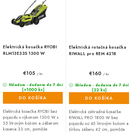
Elektrická kosačka RYOBI
Elektrická rotačná kosačka
RLM13E33S 1300 W
RIWALL pro REM 4218
€105
€160
/ ks
/ ks
Skladom - dodanie do 7 dní
Skladom - dodanie do 7 dní
(>1000 ks)
(22 ks)
DO KOŠÍKA
DO KOŠÍKA
Elektrická kosačka RYOBI bez
Elektrická záhradná kosačka
pojazdu s výkonom 1300 W s
RIWALL PRO 1800 W bez
35 litrovým košom a záberom
pojazdu so 45 litrovým košom a
kosenia 33 cm, pomôže
šírkou záberu 42 cm, pomôže