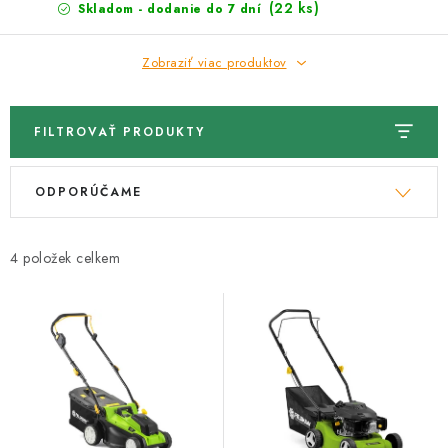
(22 ks)
Skladom - dodanie do 7 dní
Zobraziť viac produktov
FILTROVAŤ PRODUKTY
V
R
ODPORÚČAME
ý
a
p
d
i
e
4
s
n
p
i
r
e
o
p
d
r
u
o