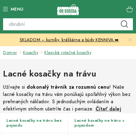
Prejsť
na
obsah
Katalóg produktov
SKLADOM – kurníky, králikárne a búdy KENNIVA ➡️
Skleníky
Domov
Kosačky
Klasické rotačné kosačky
Nábytok
Lacné kosačky na trávu
Chovateľské potreby
Užívajte si
dokonalý trávnik za rozumnú cenu
! Naše
Prístrešky
lacné kosačky na trávu vám ponúkajú spoľahlivý výkon bez
prehnaných nákladov. S jednoduchým ovládaním a
Vonkajšia dlažba
efektívnym strihom ušetríte čas i peniaze.
Čítať dalej
Kontakty
Lacné kosačky na trávu bez
Lacné kosačky na trávu s
pojazdu
pojazdom