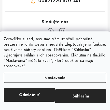
00421220 570 341
Zdravíčko sused, aby sme Vám umožnili pohodlné
Z
prezeranie tohto webu a neustále zlepšovali jeho funkcie,
používame súbory cookies. Tlačítkom "Súhlasím"
á
vyjadrujete súhlas s ich spracovaním. Kliknutím na tlačidlo
O nás
p
"Nastavenia" môžete zvoliť, ktoré cookies sa majú
ä
spracovávať.
Kontakty
Všetko o nákupe
t
História a súčasnosť
Nastavenie
i
Jéža klub
Dokumenty
e
Susedov blog
Doprava a platba
Obchodné podmienky
Pre lepšie susedstvo
Odmietnuť
Súhlasím
Copyright 2026
OD SUSEDA
. Všetky práva vyhradené.
Ako balíme zásielky?
Reklamačný poriadok
Vytvoril Shoptet
Darčekové poukazy
Reklamácia tovaru
Podmienky ochrany osobných údajov