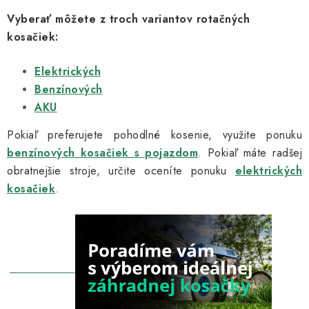
ý
Vyberať môžete z troch variantov rotačných
p
kosačiek:
i
s
Elektrických
u
Benzínových
AKU
Pokiaľ preferujete pohodlné kosenie, využite ponuku
benzínových kosačiek s pojazdom
. Pokiaľ máte radšej
obratnejšie stroje, určite oceníte ponuku
elektrických
kosačiek
.