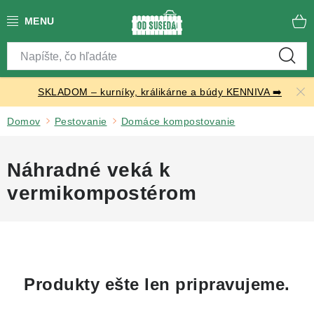
Prejsť
na
obsah
Katalóg produktov
SKLADOM – kurníky, králikárne a búdy KENNIVA ➡️
Skleníky
Domov
Pestovanie
Domáce kompostovanie
Nábytok
Náhradné veká k
Chovateľské potreby
vermikompostérom
Prístrešky
Vonkajšia dlažba
Kontakty
Produkty ešte len pripravujeme.