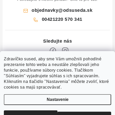
objednavky
@
odsuseda.sk
00421220 570 341
Zdravíčko sused, aby sme Vám umožnili pohodlné
Z
prezeranie tohto webu a neustále zlepšovali jeho
funkcie, používame súbory cookies. Tlačítkom
á
"Súhlasím" vyjadrujete súhlas s ich spracovaním.
O nás
p
Kliknutím na tlačidlo "Nastavenia" môžete zvoliť, ktoré
ä
cookies sa majú spracovávať.
Kontakty
Všetko o nákupe
t
História a súčasnosť
Nastavenie
i
Jéža klub
Dokumenty
Susedov blog
e
Doprava a platba
Obchodné podmienky