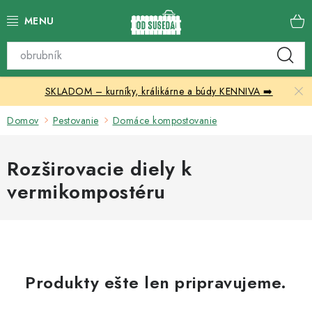
Prejsť
na
obsah
Katalóg produktov
SKLADOM – kurníky, králikárne a búdy KENNIVA ➡️
Skleníky
Domov
Pestovanie
Domáce kompostovanie
Nábytok
Rozširovacie diely k
Chovateľské potreby
vermikompostéru
Prístrešky
Vonkajšia dlažba
Kontakty
Produkty ešte len pripravujeme.