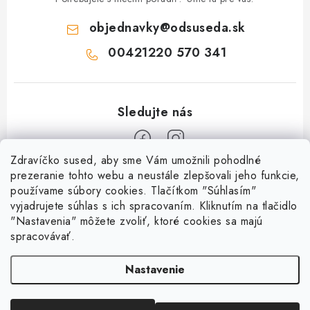
objednavky
@
odsuseda.sk
00421220 570 341
Zdravíčko sused, aby sme Vám umožnili pohodlné
Z
prezeranie tohto webu a neustále zlepšovali jeho funkcie,
používame súbory cookies. Tlačítkom "Súhlasím"
á
vyjadrujete súhlas s ich spracovaním. Kliknutím na tlačidlo
O nás
p
"Nastavenia" môžete zvoliť, ktoré cookies sa majú
ä
spracovávať.
Kontakty
Všetko o nákupe
t
História a súčasnosť
Nastavenie
i
Jéža klub
Dokumenty
e
Susedov blog
Doprava a platba
Obchodné podmienky