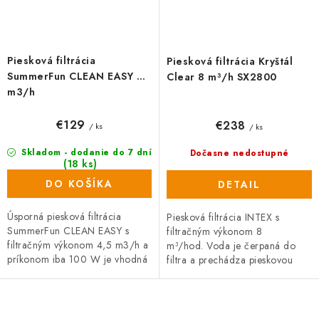
Piesková filtrácia
Piesková filtrácia Kryštál
SummerFun CLEAN EASY 4
Clear 8 m³/h SX2800
m3/h
€129
€238
/ ks
/ ks
Skladom - dodanie do 7 dní
Dočasne nedostupné
(18 ks)
DO KOŠÍKA
DETAIL
Úsporná piesková filtrácia
Piesková filtrácia INTEX s
SummerFun CLEAN EASY s
filtračným výkonom 8
filtračným výkonom 4,5 m3/h a
m³/hod. Voda je čerpaná do
príkonom iba 100 W je vhodná
filtra a prechádza pieskovou
pre bazény s objemom do 12
vrstvou. Počas prechodu
m3. Súčasťou balenia sú
pieskovou vrstvou sú voda a...
filtračné guľôčky...