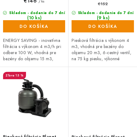
€146
/ ks
€152
Skladom - dodanie do 7 dní
Skladom - dodanie do 7 dní
(10 ks)
(9 ks)
DO KOŠÍKA
DO KOŠÍKA
ENERGY SAVING - inovatívna
Piesková filtrácia s výkonom 4
filtrácia s výkonom 4 m3/h pri
m3, vhodná pre bazény do
odbere 100 W, vhodná pre
objemu 20 m3, 6-cestný ventil,
bazény do objemu 15 m3,
na 75 kg piesku, výkonné
revolučné filtračné médium
čerpadlo, vypúšťací ventil.
ChemoFlow je súčasťou
13 %
balenia, až o 50%...
Piesková filtrácia Planet
Piesková filtrácia Planet