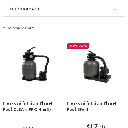
V
R
ODPORÚČAME
ý
a
p
d
i
e
6
s
n
p
i
23 %
r
e
o
p
d
r
u
o
k
d
t
u
o
k
Piesková filtrácia Planet
Piesková filtrácia Planet
v
t
Pool CLEAN PRO 4 m3/h
Pool SFA 4
o
v
€117
/ ks