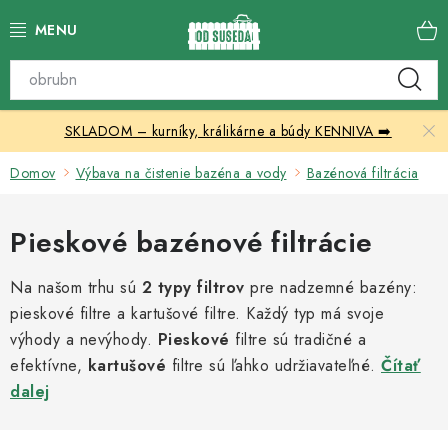
Prejsť
na
obsah
Katalóg produktov
SKLADOM – kurníky, králikárne a búdy KENNIVA ➡️
Skleníky
Domov
Výbava na čistenie bazéna a vody
Bazénová filtrácia
Nábytok
Pieskové bazénové filtrácie
Chovateľské potreby
Na našom trhu sú
2 typy filtrov
pre nadzemné bazény:
Prístrešky
pieskové filtre a kartušové filtre. Každý typ má svoje
výhody a nevýhody.
Pieskové
filtre sú tradičné a
Vonkajšia dlažba
efektívne,
kartušové
filtre sú ľahko udržiavateľné.
Čítať
dalej
Kontakty