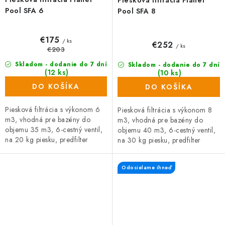
Pool SFA 6
Pool SFA 8
€175
/ ks
€252
/ ks
€203
Skladom - dodanie do 7 dní
Skladom - dodanie do 7 dní
(12 ks)
(10 ks)
DO KOŠÍKA
DO KOŠÍKA
Piesková filtrácia s výkonom 6
Piesková filtrácia s výkonom 8
m3, vhodná pre bazény do
m3, vhodná pre bazény do
objemu 35 m3, 6-cestný ventil,
objemu 40 m3, 6-cestný ventil,
na 20 kg piesku, predfilter
na 30 kg piesku, predfilter
hrubých nečistôt, výkonné
hrubých nečistôt, výkonné
čerpadlo 400 W, vypúšťací
čerpadlo 550 W, vypúšťací
Odosielame ihneď
ventil.
ventil.