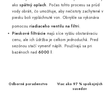
s
ako
spätný oplach
. Počas tohto procesu sa prúd
u
vody obráti, čo umožňuje, aby nečistoty zachytené v
piesku boli vypláchnuté von. Obvykle sa vykonáva
pomocou
riadiaceho ventilu na filtri
.
Pieskové filtrácie
majú síce vyššiu obstarávaciu
cenu, ale ich údržba je celkom jednoduchá. Pred
sezónou stačí vymeniť náplň. Používajú sa pri
bazénoch nad
6000 l
.
Odborné poradenstvo
Viac ako 97 % spokojných
susedov