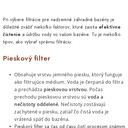
O
v
l
Pri výbere filtrácie pre nadzemné záhradné bazény je
á
dôležité zvážiť niekoľko faktorov, ktoré zaistia
efektívne
d
čistenie
a údržbu vody vo vašom bazéne. Tu je niekoľko
a
tipov, ako vybrať správnu filtráciu.
c
i
Pieskový filter
e
p
r
Obsahuje vrstvu jemného piesku, ktorý funguje
v
ako filtrujúce médium. Voda je čerpaná do filtra
k
a prechádza
pieskovou vrstvou
. Počas
y
prechodu pieskovou vrstvou sú
voda a
v
nečistoty oddelené
. Nečistoty zostávajú
ý
zachytené v piesku, zatiaľ čo čistá voda je
p
vrátená späť do bazéna.
i
Pieskový filter sa čas od času čistí procesom známym