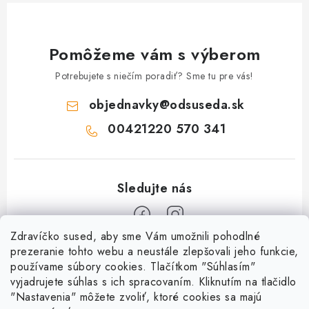
Pomôžeme vám s výberom
Potrebujete s niečím poradiť? Sme tu pre vás!
objednavky
@
odsuseda.sk
00421220 570 341
Zdravíčko sused, aby sme Vám umožnili pohodlné
Z
prezeranie tohto webu a neustále zlepšovali jeho funkcie,
používame súbory cookies. Tlačítkom "Súhlasím"
á
vyjadrujete súhlas s ich spracovaním. Kliknutím na tlačidlo
O nás
p
"Nastavenia" môžete zvoliť, ktoré cookies sa majú