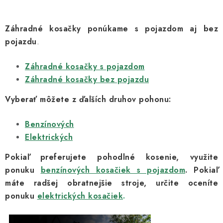
v
l
Záhradné kosačky ponúkame s pojazdom aj bez
á
pojazdu
.
d
a
Záhradné kosačky s pojazdom
c
Záhradné kosačky bez pojazdu
i
e
Vyberať môžete z ďalších druhov pohonu:
p
r
Benzínových
v
Elektrických
k
Pokiaľ preferujete pohodlné kosenie, využite
y
ponuku
benzínových kosačiek s pojazdom
. Pokiaľ
v
máte radšej obratnejšie stroje, určite oceníte
ý
ponuku
elektrických kosačiek
.
p
i