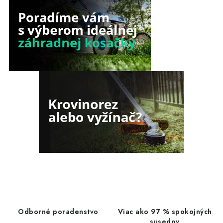
s
u
Odborné poradenstvo
Viac ako 97 % spokojných
susedov