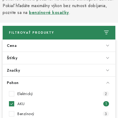
Kachle
Pokiaľ hľadáte maximálny výkon bez nutnosti dobíjania,
pozrite sa na
benzínové kosačky
.
FILTROVAŤ PRODUKTY
Cena
Štítky
Značky
Pohon
Elektrický
2
AKU
1
Benzínový
3