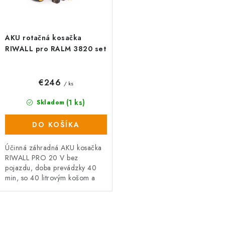
v
t
o
v
AKU rotačná kosačka
RIWALL pro RALM 3820 set
€246
/ ks
(1 ks)
Skladom
DO KOŠÍKA
Účinná záhradná AKU kosačka
RIWALL PRO 20 V bez
pojazdu, doba prevádzky 40
min, so 40 litrovým košom a
šírkou záberu 38 cm, pomôže
každému z vás udržať perfektne
pokosený...
O