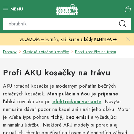
Prejsť
na
obsah
Katalóg produktov
SKLADOM – kurníky, králikárne a búdy KENNIVA ➡️
Skleníky
Domov
Klasické rotačné kosačky
Profi kosačky na trávu
Nábytok
Profi AKU kosačky na trávu
Chovateľské potreby
AKU rotačná kosačka je moderným poňatím bežných
Prístrešky
rotačných kosačiek.
Manipulácia s ňou je príjemne
ľahká
rovnako ako pri
elektrickom variante
. Navyše
Vonkajšia dlažba
nemusíte dávať pozor na kábel ani riešiť jeho dĺžku. Motor
je vďaka typu pohonu
tichý,
bez emisií
a vyžadujúci
Kontakty
minimálnu údržbu. Niektoré AKU modely si poradia aj
pokiaľ ich chcete používať na kosenie členitejších záhrad.