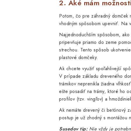
2. Aké mám možnost
Potom, čo pre záhradný domček n
vhodným spôsobom upevniť. Na v
Najjednoduchším spôsobom, ako
pripevňuje priamo do zeme pomoc
strechou. Tento spôsob ukotvenie
plastové domčeky.
Ak chcete využiť spoľahlivejší s
V prípade základu dreveného dom
trámikov neprenikla žiadna vlhkos
ešte posadiť na trámy, ktoré ho 
profilov (tzv. vingľov) a hmoždin
Ak nemáte drevený či betónový z
postup je už zhodný s montážou n
Susedov tip:
Nie vždy je potrebné