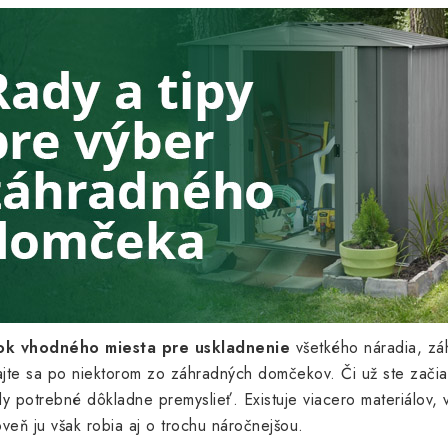
ok vhodného miesta pre uskladnenie
všetkého náradia, záh
jte sa po niektorom zo záhradných domčekov. Či už ste začia
potrebné dôkladne premyslieť. Existuje viacero materiálov, v
oveň ju však robia aj o trochu náročnejšou.