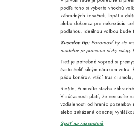
V prvom rade je potrebné si prem
podľa toho si vyberte vhodnú veľ
záhradných kosačiek, lopát a ďalš
alebo dokonca pre
rekreáciu
cel
podlahou, ideálnou voľbou bude 
Susedov tip:
Pozornosť by ste mal
modelov je pomerne nízky vstup, k
Tiež je potrebné vopred si premy
často čeliť silným nárazom vetr
pádu konárov, vtáčí trus či smola
Riešite, či musíte stavbu záhra
V súčasnosti platí, že nemusíte 
vzdialenosti od hraníc pozemkov 
alebo zakázaná obecnej vyhláškou
Späť na rázcestník