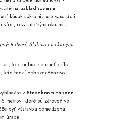
do neho chcete uskladňovať -
yužité na
uskladňovanie
oriť kúsok súkromia pre vaše deti
kosťou, otvárateľnými oknami a
upných dverí. Slabinou niektorých
am, kde nebude musieť príliš
mi, kde hrozí nebezpečenstvo
 vyhľadáte v
Stavebnom zákone
.
 5 metrov, ktoré sú zároveň vo
 môže byť výstavba obmedzená
om úrade.