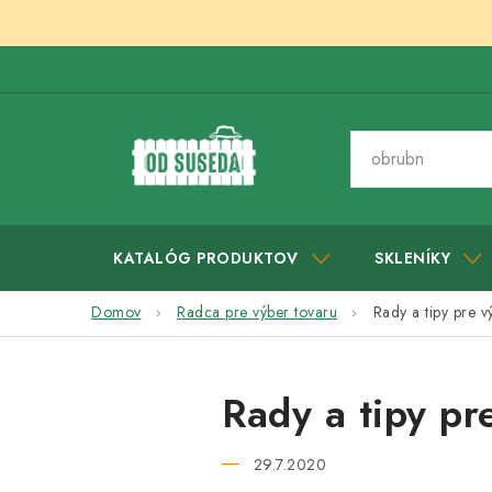
Prejsť
na
obsah
KATALÓG PRODUKTOV
SKLENÍKY
Domov
Radca pre výber tovaru
Rady a tipy pre
Rady a tipy p
29.7.2020