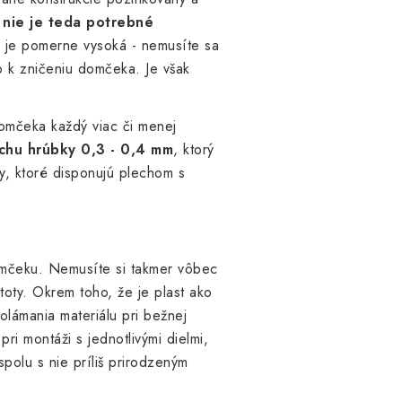
,
nie je teda potrebné
a je pomerne vysoká - nemusíte sa
 k zničeniu domčeka. Je však
omčeka každý viac či menej
chu hrúbky 0,3 - 0,4 mm
, ktorý
y, ktoré disponujú plechom s
omčeku. Nemusíte si takmer vôbec
toty. Okrem toho, že je plast ako
olámania materiálu pri bežnej
ri montáži s jednotlivými dielmi,
 spolu s nie príliš prirodzeným