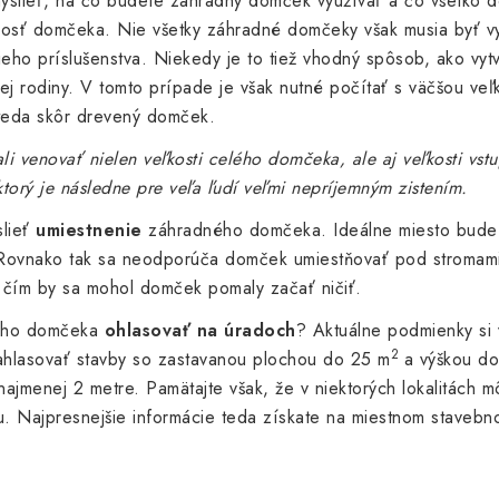
yslieť, na čo budete záhradný domček využívať a čo všetko 
kosť domčeka. Nie všetky záhradné domčeky však musia byť v
ieho príslušenstva. Niekedy je to tiež vhodný spôsob, ako vytv
ej rodiny. V tomto prípade je však nutné počítať s väčšou veľ
teda skôr drevený domček.
i venovať nielen veľkosti celého domčeka, ale aj veľkosti vst
torý je následne pre veľa ľudí veľmi nepríjemným zistením.
slieť
umiestnenie
záhradného domčeka. Ideálne miesto bude t
a. Rovnako tak sa neodporúča domček umiestňovať pod stroma
, čím by sa mohol domček pomaly začať ničiť.
dného domčeka
ohlasovať na úradoch
? Aktuálne podmienky si
2
nahlasovať stavby so zastavanou plochou do 25 m
a výškou do
najmenej 2 metre. Pamätajte však, že v niektorých lokalitách
. Najpresnejšie informácie teda získate na miestnom stavebn