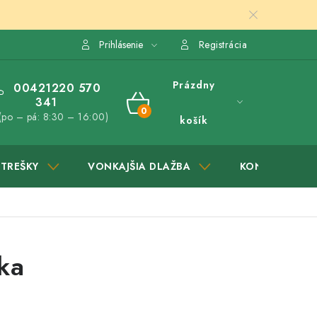
Prihlásenie
Registrácia
Prázdny
00421220 570
341
NÁKUPNÝ
(po – pá: 8:30 – 16:00)
košík
KOŠÍK
STREŠKY
VONKAJŠIA DLAŽBA
KONTAKTY
ka