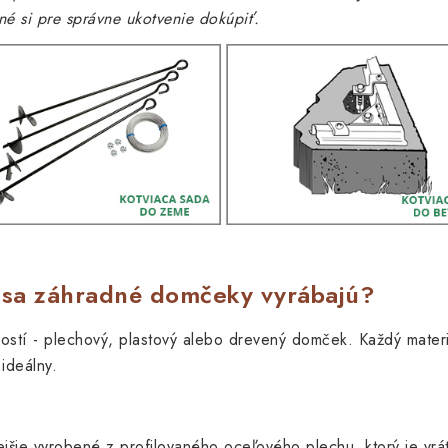
é si pre správne ukotvenie dokúpiť.
u sa záhradné domčeky vyrábajú?
stí - plechový, plastový alebo drevený domček. Každý materiá
 ideálny.
jšie vyrobené z profilovaného oceľového plechu, ktorý je vrá