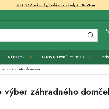
SKLADOM – kurníky, králikárne a búdy KENNIVA ➡️
NÁBYTOK
CHOVATEĽSKÉ POTREBY
PRÍ
 výber záhradného domčeka
re výber záhradného domče