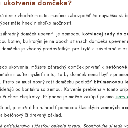
i ukotvenia domčeka?
ájdeme vhodné miesto, musíme zabezpečiť čo najväčšiu stabil
ýber máte hneď niekoľko možností.
 záhradný domček upevniť, je pomocou
kotviacej sady do 
ou kotiev, ku ktorým je na oboch stranách domčeka upevnen
 domčeka je vhodný predovšetkým pre kryté a záveterné miest
pôsob ukotvenia, môžete záhradný domček privŕtať k
betónové
čeka musíte myslieť na to, že by domček nemal byť v priamo
ť. Preto sa musí nosný rošt domčeku podložiť
bitúmenovou l
oddeľujú od kontaktu so zemou. Kotvenie prebieha v tomto pr
iek či chemickej kotvy. Prípadne je možné zakúpiť priamo
kotvi
áklad, je možné ho nahradiť pomocou klasických
zemných oce
a betónový či drevený základ.
 príslušenstvo súčasťou balenia tovaru. Skontrolujte si teda