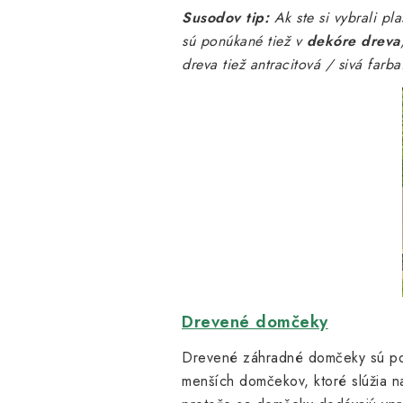
Susodov tip:
Ak ste si vybrali p
sú ponúkané tiež v
dekóre dreva
dreva tiež antracitová / sivá farba
Drevené domčeky
Drevené záhradné domčeky sú po
menších domčekov, ktoré slúžia na