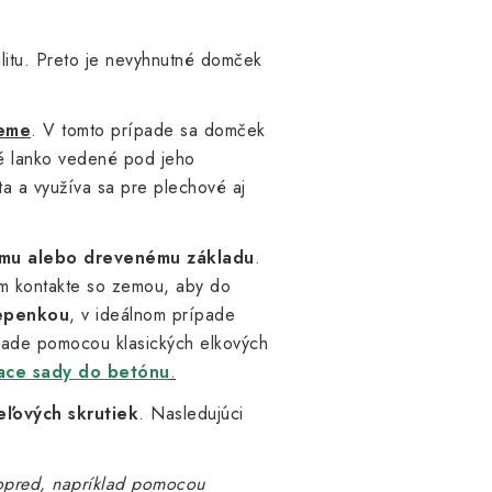
itu. Preto je nevyhnutné domček
zeme
. V tomto prípade sa domček
é lanko vedené pod jeho
a a využíva sa pre plechové aj
mu alebo drevenému základu
.
m kontakte so zemou, aby do
epenkou
, v ideálnom prípade
ípade pomocou klasických elkových
ace sady do betónu
.
ľových skrutiek
. Nasledujúci
 vopred, napríklad pomocou