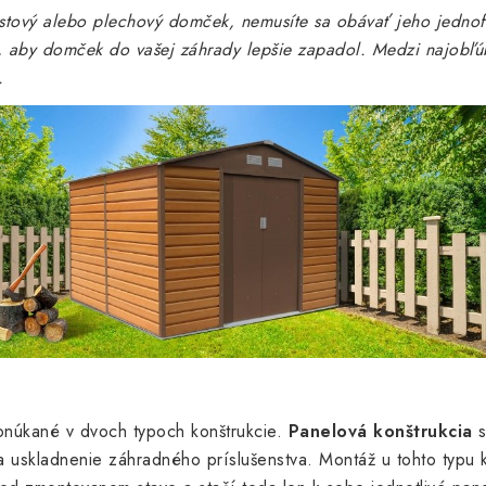
lastový alebo plechový domček, nemusíte sa obávať jeho jedn
, aby domček do vašej záhrady lepšie zapadol. Medzi najobľúb
.
núkané v dvoch typoch konštrukcie.
Panelová konštrukcia
s
 uskladnenie záhradného príslušenstva. Montáž u tohto typu k