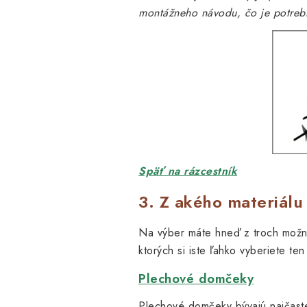
montážneho návodu, čo je potrebn
Späť na rázcestník
3. Z akého materiál
Na výber máte hneď z troch možno
ktorých si iste ľahko vyberiete ten
Plechové domčeky
Plechové domčeky bývajú najčaste