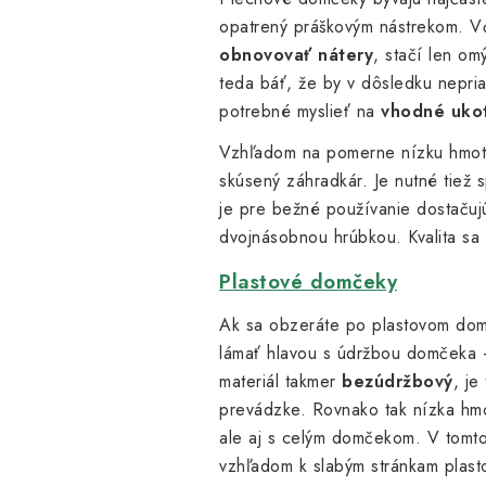
opatrený práškovým nástrekom. Vď
obnovovať nátery
, stačí len o
teda báť, že by v dôsledku nepri
potrebné myslieť na
vhodné ukot
Vzhľadom na pomerne nízku hmotn
skúsený záhradkár. Je nutné tiež
je pre bežné používanie dostačujú
dvojnásobnou hrúbkou. Kvalita sa
Plastové domčeky
Ak sa obzeráte po plastovom dom
lámať hlavou s údržbou domčeka - b
materiál takmer
bezúdržbový
, je
prevádzke. Rovnako tak nízka hmotn
ale aj s celým domčekom. V tomto
vzhľadom k slabým stránkam plas