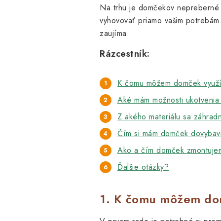
Na trhu je domčekov nepreberné 
vyhovovať priamo vašim potrebám. 
zaujíma.
Rázcestník:
K čomu môžem domček využí
Aké mám možnosti ukotveni
Z akého materiálu sa záhrad
Čím si mám domček dovybav
Ako a čím domček zmontuje
Ďalšie otázky?
1. K čomu môžem do