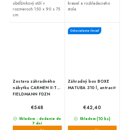
obdĺžnikový stôl v
kresiel a rozkladacieho
rozmeroch 150 x 90 x 75
stola.
cm.
Odosielame ihneď
Zostava záhradného
Záhradný box BOXE
nábytku CARMEN II-T
MATUBA 310 l, antracit
FIELDMANN FDZN
4001-TFDZN 4004-
TFDZN 4006-T
€548
€42,40
(10 ks)
Skladom - dodanie do
Skladom
7 dní
(15 ks)