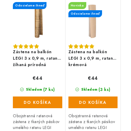
Odosielame ihneď
Novinka
Odosielame ihneď
Zástena na balkón
Zástena na balkón
LEGI 3 x 0,9 m, ratan,
LEGI 3 x 0,9 m, ratan,
žíhaná prírodná
krémová
€44
€44
(7 ks)
(3 ks)
Skladom
Skladom
DO KOŠÍKA
DO KOŠÍKA
Obojstranná ratanová
Obojstranná ratanová
zástena z tkaných pásikov
zástena z tkaných pásikov
umelého ratanu LEGI
umelého ratanu LEGI