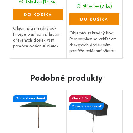
(14 ks)
Skladom
(7 ks)
Skladom
DO KOŠÍKA
DO KOŠÍKA
Objemný záhradný box
Objemný záhradný box
Prosperplast so vzhľadom
Prosperplast so vzhľadom
drevených dosiek vám
drevených dosiek vám
pomôže ovládnuť všetok
pomôže ovládnuť všetok
neporiadok. Box s
neporiadok. Box s
objemom 290 litrov
objemom 290 litrov
predstavuje praktického a
predstavuje praktického a
vďaka kolieskam tiež...
vďaka kolieskam tiež...
Podobné produkty
Odosielame ihneď
9 %
Odosielame ihneď