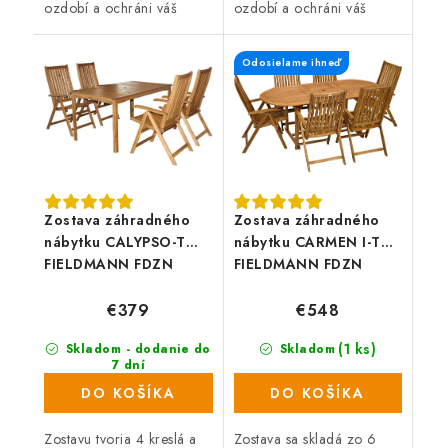
ozdobí a ochráni váš
ozdobí a ochráni váš
balkón, zábradlie alebo
balkón, zábradlie alebo
plot a zaistí súkromie po
plot a zaistí súkromie po
Odosielame ihneď
celý rok. Zástena má
celý rok. Zástena má
obojstrannú UV...
obojstrannú UV...
Zostava záhradného
Zostava záhradného
nábytku CALYPSO-T
nábytku CARMEN I-T
FIELDMANN FDZN
FIELDMANN FDZN
4001-TFDZN 4002-T
4001-T FDZN 4004-T
€379
€548
(1 ks)
Skladom - dodanie do
Skladom
7 dní
(43 ks)
DO KOŠÍKA
DO KOŠÍKA
Zostavu tvoria 4 kreslá a
Zostava sa skladá zo 6