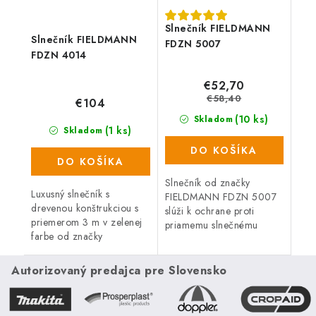
Slnečník FIELDMANN
Slnečník FIELDMANN
FDZN 5007
FDZN 4014
€52,70
€58,40
€104
(10 ks)
Skladom
(1 ks)
Skladom
DO KOŠÍKA
DO KOŠÍKA
Slnečník od značky
Luxusný slnečník s
FIELDMANN FDZN 5007
drevenou konštrukciou s
slúži k ochrane proti
priemerom 3 m v zelenej
priamemu slnečnému
farbe od značky
žiareniu.
FIELDMANN.
Autorizovaný predajca pre Slovensko