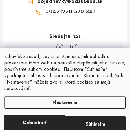
objednavky
@
odsuseda.sk
00421220 570 341
Zdravíčko sused, aby sme Vám umožnili pohodlné
Z
prezeranie tohto webu a neustále zlepšovali jeho funkcie,
používame súbory cookies. Tlačítkom "Súhlasím"
á
vyjadrujete súhlas s ich spracovaním. Kliknutím na tlačidlo
O nás
p
"Nastavenia" môžete zvoliť, ktoré cookies sa majú
ä
spracovávať.
Kontakty
Všetko o nákupe
t
História a súčasnosť
Nastavenie
i
Jéža klub
Dokumenty
e
Susedov blog
Doprava a platba
Obchodné podmienky
Pre lepšie susedstvo
Odmietnuť
Súhlasím
Copyright 2026
OD SUSEDA
. Všetky práva vyhradené.
Ako balíme zásielky?
Reklamačný poriadok