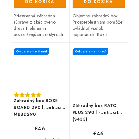
DO KOŠÍKA
DO KOŠÍKA
Priestranná záhradná
Objemný záhradný box
súprava z akáciového
Prosperplast vám pomôže
dreva Fieldmann
ovládnuť všetok
pozostávajúca zo štyroch
neporiadok. Box s
kresiel, trojmiestnej lavice
objemom 310 litrov
a rozkladacieho stola je
predstavuje praktického a
Odosielame ihneď
Odosielame ihneď
vhodná na vonkajšie aj
ľahko premiestniteľného
vnútorné...
pomocníka na záhradu.
Záhradný box BOXE
Záhradný box RATO
BOARD 290 l, antracit
PLUS 290 l - antracit
MBBD290
(S433)
€46
€46