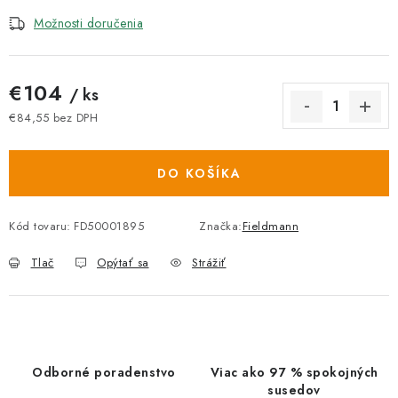
Možnosti doručenia
€104
/ ks
€84,55 bez DPH
Jednotková cena:
DO KOŠÍKA
Kód tovaru:
FD50001895
Značka:
Fieldmann
Tlač
Opýtať sa
Strážiť
Odborné poradenstvo
Viac ako 97 % spokojných
susedov