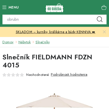
Prejsť
na
obsah
Katalóg produktov
SKLADOM – kurníky, králikárne a búdy KENNIVA ➡️
Skleníky
Domov
Nábytok
Slnečníky
Nábytok
Slnečník FIELDMANN FDZN
Chovateľské potreby
4015
Prístrešky
Podrobnosti hodnotenia
Neohodnotené
Vonkajšia dlažba
Kontakty