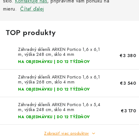
sklo.
Kachle
Kontaktuje nás
, pripravíme vám ponuku na
mieru.
Čítať ďalej
Záhradný skleník ARKEN Portico 1,6 x 6,1
m, výška 248 cm, sklo 4 mm
€3 380
NA OBJEDNÁVKU | DO 12 TÝŽDŇOV
Záhradný skleník ARKEN Portico 1,6 x 6,1
m, výška 268 cm, sklo 4 mm
€3 540
NA OBJEDNÁVKU | DO 12 TÝŽDŇOV
Záhradný skleník ARKEN Portico 1,6 x 5,4
m, výška 248 cm, sklo 4 mm
€3 170
NA OBJEDNÁVKU | DO 12 TÝŽDŇOV
Zobraziť viac produktov