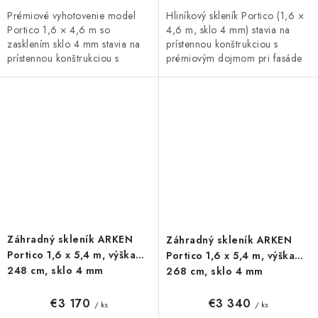
Prémiové vyhotovenie model
Hliníkový skleník Portico (1,6 ×
Portico 1,6 × 4,6 m so
4,6 m, sklo 4 mm) stavia na
zasklením sklo 4 mm stavia na
prístennou konštrukciou s
prístennou konštrukciou s
prémiovým dojmom pri fasáde
prémiovým dojmom pri fasáde
či plote. Prvotriedne
či plote. Praktické posuvné
spracovanie, posuvné dvere s
dvere s výškou...
výškou 185...
Záhradný skleník ARKEN
Záhradný skleník ARKEN
Portico 1,6 x 5,4 m, výška
Portico 1,6 x 5,4 m, výška
248 cm, sklo 4 mm
268 cm, sklo 4 mm
€3 170
€3 340
/ ks
/ ks