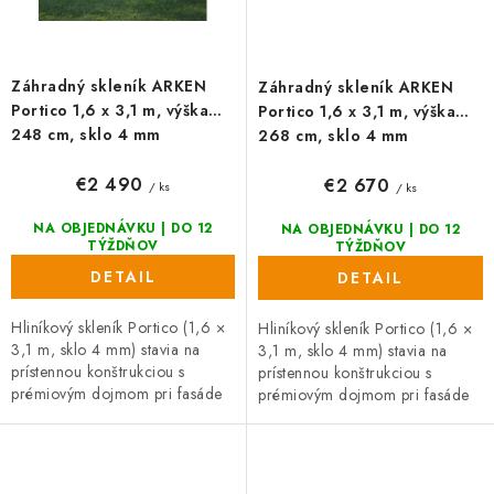
Záhradný skleník ARKEN
Záhradný skleník ARKEN
Portico 1,6 x 3,1 m, výška
Portico 1,6 x 3,1 m, výška
248 cm, sklo 4 mm
268 cm, sklo 4 mm
€2 490
€2 670
/ ks
/ ks
NA OBJEDNÁVKU | DO 12
NA OBJEDNÁVKU | DO 12
TÝŽDŇOV
TÝŽDŇOV
DETAIL
DETAIL
Hliníkový skleník Portico (1,6 ×
Hliníkový skleník Portico (1,6 ×
3,1 m, sklo 4 mm) stavia na
3,1 m, sklo 4 mm) stavia na
prístennou konštrukciou s
prístennou konštrukciou s
prémiovým dojmom pri fasáde
prémiovým dojmom pri fasáde
či plote. Prvotriedne
či plote. Precízne vyhotovenie,
spracovanie, posuvné dvere s
posuvné dvere s výškou 185
výškou 165...
cm...