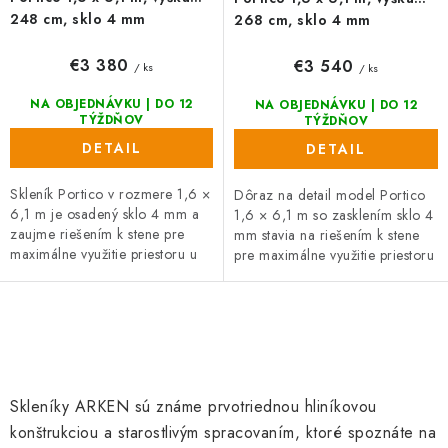
248 cm, sklo 4 mm
268 cm, sklo 4 mm
€3 380
€3 540
/ ks
/ ks
NA OBJEDNÁVKU | DO 12
NA OBJEDNÁVKU | DO 12
TÝŽDŇOV
TÝŽDŇOV
DETAIL
DETAIL
Skleník Portico v rozmere 1,6 ×
Dôraz na detail model Portico
6,1 m je osadený sklo 4 mm a
1,6 × 6,1 m so zasklením sklo 4
zaujme riešením k stene pre
mm stavia na riešením k stene
maximálne využitie priestoru u
pre maximálne využitie priestoru
domu. Vďaka posuvným dverím
u domu. Praktické posuvné
výška 165 cm a lakovanie...
dvere s výškou 185 cm...
O
v
l
Skleníky ARKEN sú známe prvotriednou hliníkovou
á
konštrukciou a starostlivým spracovaním, ktoré spoznáte na
d