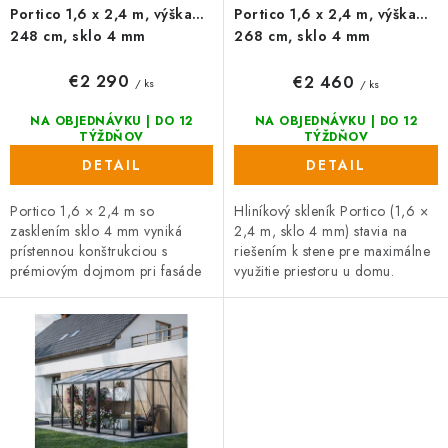
v
t
Portico 1,6 x 2,4 m, výška
Portico 1,6 x 2,4 m, výška
o
248 cm, sklo 4 mm
268 cm, sklo 4 mm
v
€2 290
€2 460
/ ks
/ ks
NA OBJEDNÁVKU | DO 12
NA OBJEDNÁVKU | DO 12
TÝŽDŇOV
TÝŽDŇOV
DETAIL
DETAIL
Portico 1,6 × 2,4 m so
Hliníkový skleník Portico (1,6 ×
zasklením sklo 4 mm vyniká
2,4 m, sklo 4 mm) stavia na
prístennou konštrukciou s
riešením k stene pre maximálne
prémiovým dojmom pri fasáde
využitie priestoru u domu.
či plote. Posuvné dvere (výška
Prvotriedne spracovanie,
165 cm) a odstín RAL na prání
posuvné dvere s výškou 185 cm
podčiarkujú...
a...