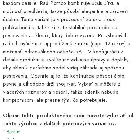
každom detaile. Rad Portico kombinuje užšiu šírku a
a
možnosť predĺženia, takže pôsobí elegantne a zároveň
c
účelne. Tento variant je v prevedení zo skla alebo
i
polykarbonátu, takže získate stabilné prostredie na
e
pestovanie a skleník, ktorý dobre vyzerá. Pri vybraných
p
radoch uvádzame aj predĺženú záruku (napr. 12 rokov) a
r
možnosť individuálneho odtieňa RAL. V konfigurácii v
v
detaile produktu si zvolíte individuálne úpravy a doplnky,
k
aby skleník perfektne sedel vašej záhrade aj spôsobu
y
pestovania. Oceníte aj to, že konštrukcia pôsobí čisto,
v
pevne a dlhodobo drží svoj tvar. Vybrať si môžete z
ý
viacerých rozmerov a riešení, takže skleník nebude
p
kompromisom, ale presne tým, čo potrebujete.
i
s
Okrem tohto produktového radu môžete vyberať od
u
tohto výrobcu z ďalších prémiových variantov:
•
Atrium