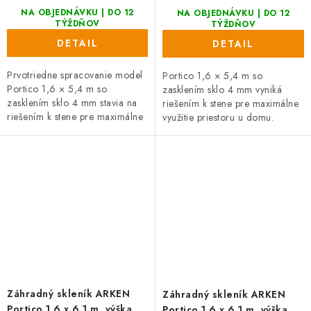
NA OBJEDNÁVKU | DO 12
NA OBJEDNÁVKU | DO 12
TÝŽDŇOV
TÝŽDŇOV
DETAIL
DETAIL
Prvotriedne spracovanie model
Portico 1,6 × 5,4 m so
Portico 1,6 × 5,4 m so
zasklením sklo 4 mm vyniká
zasklením sklo 4 mm stavia na
riešením k stene pre maximálne
riešením k stene pre maximálne
využitie priestoru u domu.
využitie priestoru u domu.
Posuvné dvere (výška 185 cm) a
Praktické posuvné dvere s
možnosť individuálnej farby
výškou 165...
RAL...
Záhradný skleník ARKEN
Záhradný skleník ARKEN
Portico 1,6 x 6,1 m, výška
Portico 1,6 x 6,1 m, výška