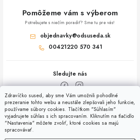
Pomôžeme vám s výberom
Potrebujete s niečím poradiť? Sme tu pre vás!
objednavky
@
odsuseda.sk
00421220 570 341
Zdravíčko sused, aby sme Vám umožnili pohodlné
Z
prezeranie tohto webu a neustále zlepšovali jeho funkcie,
používame súbory cookies. Tlačítkom "Súhlasím"
á
vyjadrujete súhlas s ich spracovaním. Kliknutím na tlačidlo
O nás
p
"Nastavenia" môžete zvoliť, ktoré cookies sa majú
ä
spracovávať.
Kontakty
Všetko o nákupe
t