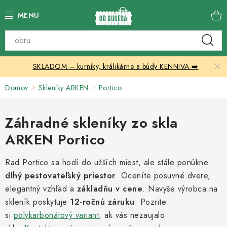
Prejsť
na
obsah
Katalóg produktov
SKLADOM – kurníky, králikárne a búdy KENNIVA ➡️
Skleníky
Domov
Skleníky ARKEN
Portico
Nábytok
Záhradné skleníky zo skla
Chovateľské potreby
ARKEN Portico
Prístrešky
Rad Portico sa hodí do užších miest, ale stále ponúkne
dlhý pestovateľský priestor
Vonkajšia dlažba
. Oceníte posuvné dvere,
elegantný vzhľad a
základňu v cene
. Navyše výrobca na
skleník poskytuje
Kontakty
12-ročnú záruku
. Pozrite
si
polykarbonátový variant
, ak vás nezaujalo