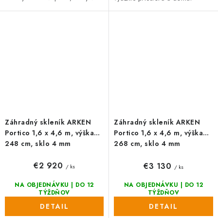
místo. Posuvné dvere (výška 165
Posuvné dvere (výška 185 cm) a
cm) a možnosť individuálnej...
lakovanie podľa vzorkovníka
RAL...
Záhradný skleník ARKEN
Záhradný skleník ARKEN
Portico 1,6 x 4,6 m, výška
Portico 1,6 x 4,6 m, výška
248 cm, sklo 4 mm
268 cm, sklo 4 mm
€2 920
€3 130
/ ks
/ ks
NA OBJEDNÁVKU | DO 12
NA OBJEDNÁVKU | DO 12
TÝŽDŇOV
TÝŽDŇOV
DETAIL
DETAIL