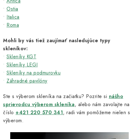
•
Antica
•
Ostia
•
Italica
•
Roma
Mohli by vás tiež zaujímať nasledujúce typy
skleníkov:
•
Skleníky KGT
•
Skleníky LEGI
•
Skleníky na podmurovku
•
Záhradné pavilóny
Ste s výberom skleníka na začiatku? Pozrite si
nášho
sprievodcu výberom skleníka
, alebo nám zavolajte na
číslo
+421 220 570 341
, radi vám pomôžeme nielen s
výberom.