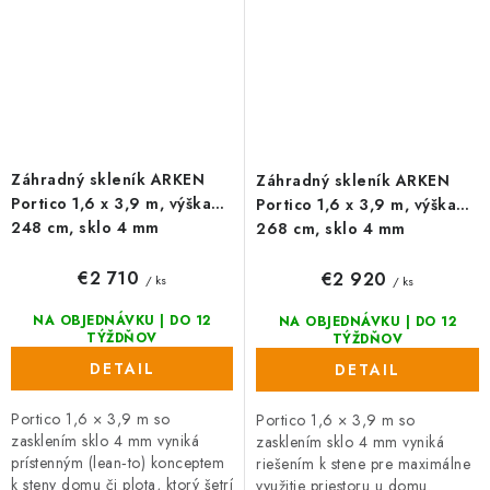
Záhradný skleník ARKEN
Záhradný skleník ARKEN
Portico 1,6 x 3,9 m, výška
Portico 1,6 x 3,9 m, výška
248 cm, sklo 4 mm
268 cm, sklo 4 mm
€2 710
€2 920
/ ks
/ ks
NA OBJEDNÁVKU | DO 12
NA OBJEDNÁVKU | DO 12
TÝŽDŇOV
TÝŽDŇOV
DETAIL
DETAIL
Portico 1,6 × 3,9 m so
Portico 1,6 × 3,9 m so
zasklením sklo 4 mm vyniká
zasklením sklo 4 mm vyniká
prístenným (lean‑to) konceptem
riešením k stene pre maximálne
k steny domu či plota, ktorý šetrí
využitie priestoru u domu.