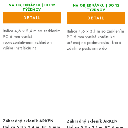
NA OBJEDNÁVKU | DO 12
NA OBJEDNÁVKU | DO 12
TÝŽDŇOV
TÝŽDŇOV
DETAIL
DETAIL
Italica 4,6 × 2,4 m so zasklením
Italica 4,6 × 3,1 m so zasklením
PC 6 mm vyniká
PC 6 mm vyniká konštrukcii
reprezentatívnum vzhľadem
určenej na podmurovku, ktorá
vďaka inštaláciu na
zdvihne pestovanie do
podmurovku. Posuvné dvere
komfortnej výšky. Posuvné dvere
(výška 165 cm) a možnosť
(výška 185 cm) a lakovanie
individuálnej farby RAL...
podľa...
Záhradný skleník ARKEN
Záhradný skleník ARKEN
Italica 5,3 x 2,4 m, PC 6 mm
Italica 5,3 x 3,1 m, PC 6 mm