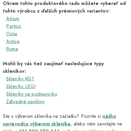
s
Okrem tohto produktového radu môžete vyberať od
u
tohto výrobcu z ďalších prémiových variantov:
•
Atrium
•
Portico
•
Ostia
•
Antica
•
Roma
Mohli by vás tiež zaujímať nasledujúce typy
skleníkov:
•
Skleníky KGT
•
Skleníky LEGI
•
Skleníky na podmurovku
•
Záhradné pavilóny
Ste s výberom skleníka na začiatku? Pozrite si
nášho
sprievodcu výberom skleníka
, alebo nám zavolajte na