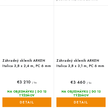
podmurovku. dôraz na detail,
pestovanie do komfortnej výšky.
posuvné dvere s výškou 165 cm
Vďaka posuvným dverím výška...
a možnosť...
Záhradný skleník ARKEN
Záhradný skleník ARKEN
Italica 3,8 x 2,4 m, PC 6 mm
Italica 3,8 x 3,1 m, PC 6 mm
€3 210
€3 460
/ ks
/ ks
NA OBJEDNÁVKU | DO 12
NA OBJEDNÁVKU | DO 12
TÝŽDŇOV
TÝŽDŇOV
DETAIL
DETAIL