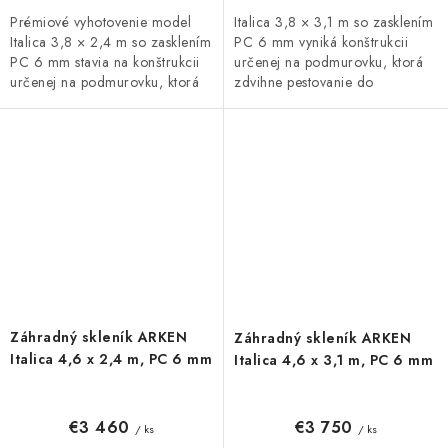
Prémiové vyhotovenie model
Italica 3,8 × 3,1 m so zasklením
Italica 3,8 × 2,4 m so zasklením
PC 6 mm vyniká konštrukcii
PC 6 mm stavia na konštrukcii
určenej na podmurovku, ktorá
určenej na podmurovku, ktorá
zdvihne pestovanie do
zdvihne pestovanie do
komfortnej výšky. Posuvné dvere
komfortnej výšky. Praktické
(výška 185 cm) a lakovanie
posuvné...
podľa...
Záhradný skleník ARKEN
Záhradný skleník ARKEN
Italica 4,6 x 2,4 m, PC 6 mm
Italica 4,6 x 3,1 m, PC 6 mm
€3 460
€3 750
/ ks
/ ks