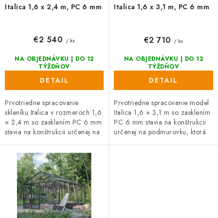
v
t
Italica 1,6 x 2,4 m, PC 6 mm
Italica 1,6 x 3,1 m, PC 6 mm
o
v
€2 540
€2 710
/ ks
/ ks
NA OBJEDNÁVKU | DO 12
NA OBJEDNÁVKU | DO 12
TÝŽDŇOV
TÝŽDŇOV
DETAIL
DETAIL
Prvotriedne spracovanie
Prvotriedne spracovanie model
skleníku Italica v rozmeroch 1,6
Italica 1,6 × 3,1 m so zasklením
× 2,4 m so zasklením PC 6 mm
PC 6 mm stavia na konštrukcii
stavia na konštrukcii určenej na
určenej na podmurovku, ktorá
podmurovku a zdvihne vaše
zdvihne pestovanie do
pestovanie do...
komfortnej výšky. Praktické...