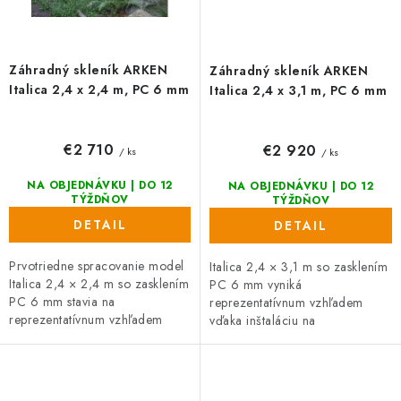
Záhradný skleník ARKEN
Záhradný skleník ARKEN
Italica 2,4 x 2,4 m, PC 6 mm
Italica 2,4 x 3,1 m, PC 6 mm
€2 710
€2 920
/ ks
/ ks
NA OBJEDNÁVKU | DO 12
NA OBJEDNÁVKU | DO 12
TÝŽDŇOV
TÝŽDŇOV
DETAIL
DETAIL
Prvotriedne spracovanie model
Italica 2,4 × 3,1 m so zasklením
Italica 2,4 × 2,4 m so zasklením
PC 6 mm vyniká
PC 6 mm stavia na
reprezentatívnum vzhľadem
reprezentatívnum vzhľadem
vďaka inštaláciu na
vďaka inštaláciu na
podmurovku. Posuvné dvere
podmurovku. Praktické posuvné
(výška 185 cm) a odstín RAL na
dvere s výškou 165...
prání podčiarkujú dôraz na...