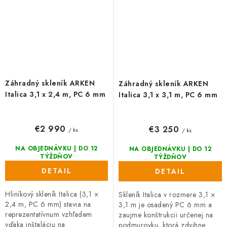
Záhradný skleník ARKEN
Záhradný skleník ARKEN
Italica 3,1 x 2,4 m, PC 6 mm
Italica 3,1 x 3,1 m, PC 6 mm
€2 990
€3 250
/ ks
/ ks
NA OBJEDNÁVKU | DO 12
NA OBJEDNÁVKU | DO 12
TÝŽDŇOV
TÝŽDŇOV
DETAIL
DETAIL
Hliníkový skleník Italica (3,1 ×
Skleník Italica v rozmere 3,1 ×
2,4 m, PC 6 mm) stavia na
3,1 m je osadený PC 6 mm a
reprezentatívnum vzhľadem
zaujme konštrukcii určenej na
vďaka inštaláciu na
podmurovku, ktorá zdvihne