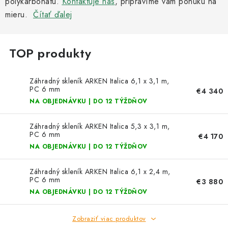
polykarbonátu.
Kachle
Kontaktuje nás
, pripravíme vám ponuku na
mieru.
Čítať ďalej
Záhradný skleník ARKEN Italica 6,1 x 3,1 m,
PC 6 mm
€4 340
NA OBJEDNÁVKU | DO 12 TÝŽDŇOV
Záhradný skleník ARKEN Italica 5,3 x 3,1 m,
PC 6 mm
€4 170
NA OBJEDNÁVKU | DO 12 TÝŽDŇOV
Záhradný skleník ARKEN Italica 6,1 x 2,4 m,
PC 6 mm
€3 880
NA OBJEDNÁVKU | DO 12 TÝŽDŇOV
Zobraziť viac produktov