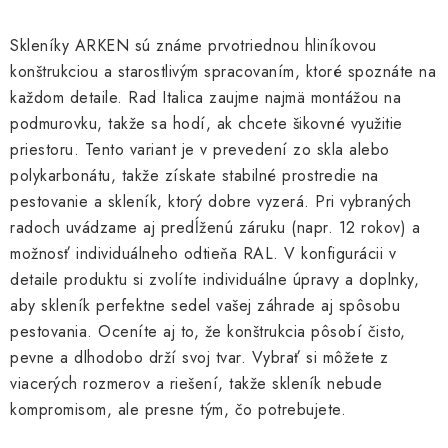
v
l
Skleníky ARKEN sú známe prvotriednou hliníkovou
á
konštrukciou a starostlivým spracovaním, ktoré spoznáte na
d
každom detaile. Rad Italica zaujme najmä montážou na
a
podmurovku, takže sa hodí, ak chcete šikovné využitie
c
priestoru. Tento variant je v prevedení zo skla alebo
i
polykarbonátu, takže získate stabilné prostredie na
e
pestovanie a skleník, ktorý dobre vyzerá. Pri vybraných
p
radoch uvádzame aj predĺženú záruku (napr. 12 rokov) a
r
možnosť individuálneho odtieňa RAL. V konfigurácii v
v
detaile produktu si zvolíte individuálne úpravy a doplnky,
k
aby skleník perfektne sedel vašej záhrade aj spôsobu
y
pestovania. Oceníte aj to, že konštrukcia pôsobí čisto,
v
pevne a dlhodobo drží svoj tvar. Vybrať si môžete z
ý
viacerých rozmerov a riešení, takže skleník nebude
p
kompromisom, ale presne tým, čo potrebujete.
i