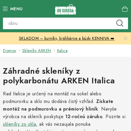
Prejsť
na
obsah
Katalóg produktov
SKLADOM – kurníky, králikárne a búdy KENNIVA ➡️
Skleníky
Domov
Skleníky ARKEN
Italica
Nábytok
Záhradné skleníky z
Chovateľské potreby
polykarbonátu ARKEN Italica
Prístrešky
Rad Italica je určený na montáž na sokel alebo
podmurovku a sklo mu dodáva čistý vzhľad.
Vonkajšia dlažba
Získate
montáž na podmurovku a prémiový hliník
. Navyše
výrobca na skleník poskytuje
Kontakty
12-ročnú záruku
. Pozrite si
skleníky zo skla
, ak vás nezaujala ponuka