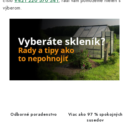
číslo
+421 220 570 341
, radi vám pomôžeme nielen s
výberom.
Odborné poradenstvo
Viac ako 97 % spokojných
susedov