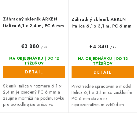
Záhradný skleník ARKEN
Záhradný skleník ARKEN
Italica 6,1 x 2,4 m, PC 6 mm
Italica 6,1 x 3,1 m, PC 6 mm
€3 880
€4 340
/ ks
/ ks
NA OBJEDNÁVKU | DO 12
NA OBJEDNÁVKU | DO 12
TÝŽDŇOV
TÝŽDŇOV
DETAIL
DETAIL
Skleník Italica v rozmere 6,1 ×
Prvotriedne spracovanie model
2,4 m je osadený PC 6 mm a
Italica 6,1 × 3,1 m so zasklením
zaujme montáži na podmurovku
PC 6 mm stavia na
pre pohodlnejšiu prácu vo
reprezentatívnum vzhľadem
vyššej úrovni. Vďaka posuvným
vďaka inštaláciu na
dverím výška 165 cm a odstín
podmurovku. Praktické posuvné
RAL...
dvere s výškou 185...
O