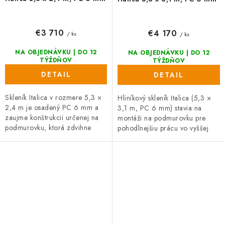
€3 710
€4 170
/ ks
/ ks
NA OBJEDNÁVKU | DO 12
NA OBJEDNÁVKU | DO 12
TÝŽDŇOV
TÝŽDŇOV
DETAIL
DETAIL
Skleník Italica v rozmere 5,3 ×
Hliníkový skleník Italica (5,3 ×
2,4 m je osadený PC 6 mm a
3,1 m, PC 6 mm) stavia na
zaujme konštrukcii určenej na
montáži na podmurovku pre
podmurovku, ktorá zdvihne
pohodlnejšiu prácu vo vyššej
pestovanie do komfortnej výšky.
úrovni. Precízne vyhotovenie,
Vďaka posuvným dverím výška...
posuvné dvere s výškou 185 cm
a...