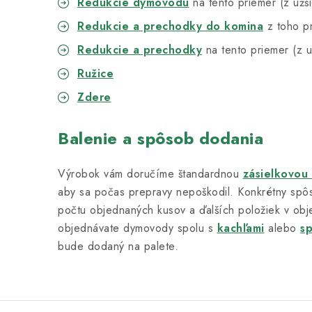
Redukcie dymovodu
na tento priemer (z užš
Redukcie a prechodky do komina
z toho p
Redukcie a prechodky
na tento priemer (z u
Ružice
Zdere
Balenie a spôsob dodania
Výrobok vám doručíme štandardnou
zásielkovou
aby sa počas prepravy nepoškodil. Konkrétny spôs
počtu objednaných kusov a ďalších položiek v obj
objednávate dymovody spolu s
kachľami
alebo
s
bude dodaný na palete.