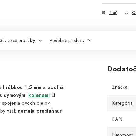
Tlač
O
Súvisiace produkty
Podobné produkty
Dodatoč
Značka
 s
hrúbkou 1,5 mm
a
odolná
 s
dymovými
kolenami
či
y spojenia dvoch dielov
Kategória
 by však
nemala presiahnuť
EAN
Hmotnosť