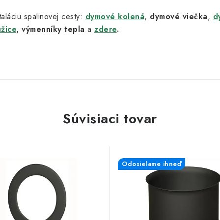
aláciu spalinovej cesty:
dymové kolená
,
dymové viečka
,
d
užice
,
výmenníky tepla
a
zdere
.
Súvisiaci tovar
Odosielame ihneď