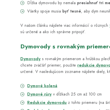
Dĺžka dymovodu by nemala
presiahnuť tri m
Všetky spoje musia
byť tesné
, aby dym neunik
V našom článku nájdete viac informácií o rôznych
sú určené a ako ich správne pripojiť.
Dymovody s rovnakým prieme
Dymovody
s rovnakým priemerom a hrúbkou plec
chcete zväčšiť priemer, použite
redukcie dymov
určené. V nasledujúcom zozname nájdete diely, kt
Dymové kolená
Dymové rúry
v dĺžkach 25 cm až 100 cm
Redukcie dymovodu
z tohto priemeru (na šir