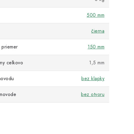
500 mm
čierna
 priemer
150 mm
ny celkovo
1,5 mm
movodu
bez klapky
ymovode
bez otvoru