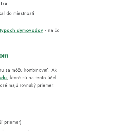
etre
al do miestnosti
typoch dymovodov
- na čo
rom
hu sa môžu kombinovať. Ak
odu
, ktoré sú na tento účel
oré majú rovnaký priemer:
ší priemer)