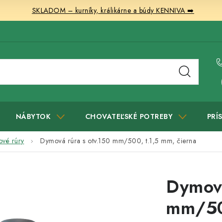
SKLADOM – kurníky, králikárne a búdy KENNIVA ➡️
NÁBYTOK
CHOVATEĽSKÉ POTREBY
PRÍ
vé rúry
Dymová rúra s otv.150 mm/500, t.1,5 mm, čierna
Dymová
mm/500