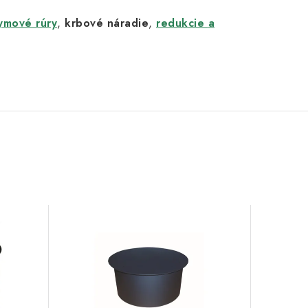
ymové rúry
,
krbové náradie
,
redukcie
a