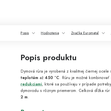
Popis
Hodnotenie
Značka Eurometal
Popis produktu
Dymová rúra je
vyrobená z kvalitnej čiernej ocele
teplotám
až
450 °C
. Rúru je možné kombinovať
redukciami
, ktoré sa používaju v prípade potreb
dymovodu s rôznym priemerom. Celková dĺžka rúr
2 m
.