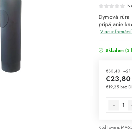
N
Dymová rúra 
pripájanie ka
Viac informácií
Skladom
(2 
€30,40
–21
€23,8
€19,35 bez 
Jednotková 
Kód tovaru:
MA6