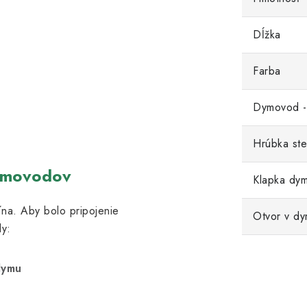
Dĺžka
Farba
Dymovod -
Hrúbka ste
ymovodov
Klapka dy
na. Aby bolo pripojenie
Otvor v d
y:
dymu