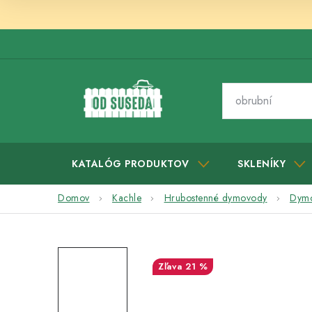
Prejsť
na
obsah
KATALÓG PRODUKTOV
SKLENÍKY
Domov
Kachle
Hrubostenné dymovody
Dymo
21 %