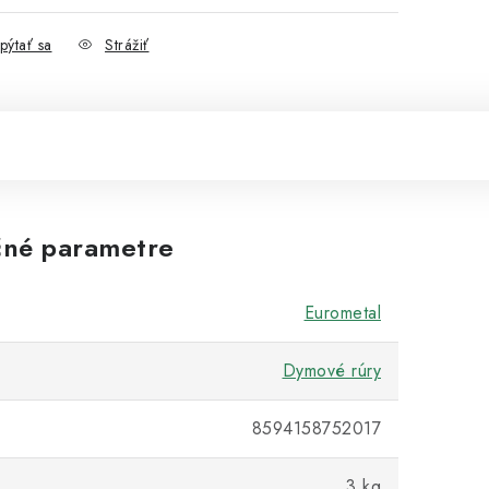
pýtať sa
Strážiť
né parametre
Eurometal
Dymové rúry
8594158752017
3 kg