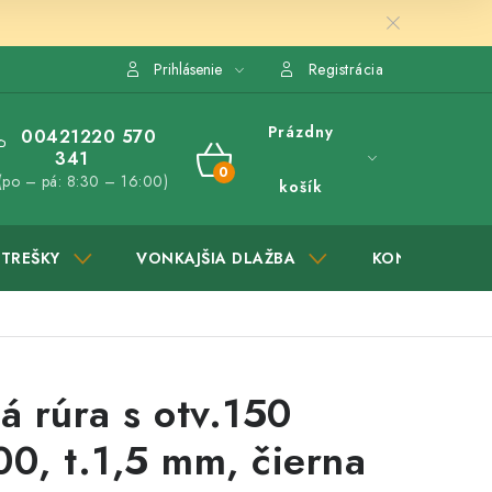
Prihlásenie
Registrácia
Prázdny
00421220 570
341
NÁKUPNÝ
(po – pá: 8:30 – 16:00)
košík
KOŠÍK
STREŠKY
VONKAJŠIA DLAŽBA
KONTAKTY
 rúra s otv.150
, t.1,5 mm, čierna