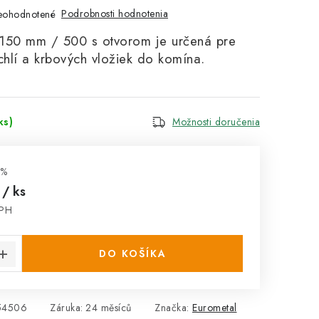
Podrobnosti hodnotenia
eohodnotené
150 mm / 500 s otvorom je určená pre
chlí a krbových vložiek do komína.
ks)
Možnosti doručenia
 %
0
/ ks
DPH
cena:
DO KOŠÍKA
54506
Záruka
:
24 měsíců
Značka:
Eurometal