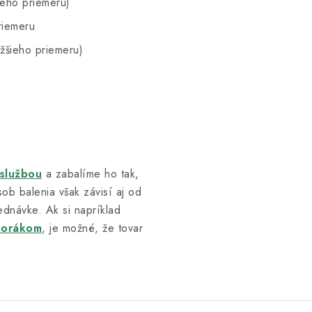
ieho priemeru)
riemeru
žšieho priemeru)
 službou
a zabalíme ho tak,
ob balenia však závisí aj od
ednávke. Ak si napríklad
porákom
, je možné, že tovar