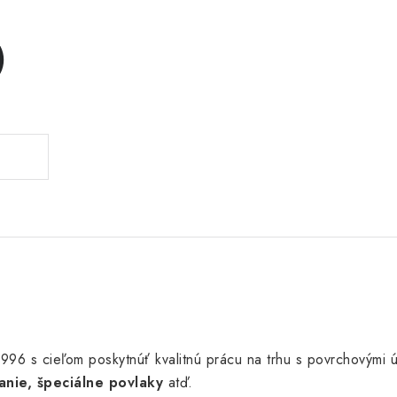
)
u 1996 s cieľom poskytnúť kvalitnú prácu na trhu s povrchovými
anie, špeciálne povlaky
atď.