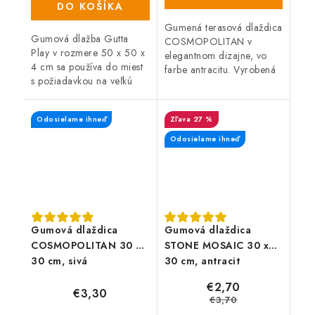
DO KOŠÍKA
Gumená terasová dlaždica
Gumová dlažba Gutta
COSMOPOLITAN v
Play v rozmere 50 x 50 x
elegantnom dizajne, vo
4 cm sa používa do miest
farbe antracitu. Vyrobená
s požiadavkou na veľkú
zo zmesi gumového
životnosť a zaťaženie. Je
recyklátu a polypropylénu,
ideálnou podlahovou
čo zaručuje vysokú
Odosielame ihneď
27 %
krytinou pre detské ihriská,
odolnosť a dlhú...
herne či...
Odosielame ihneď
Gumová dlaždica
Gumová dlaždica
COSMOPOLITAN 30 x
STONE MOSAIC 30 x
30 cm, sivá
30 cm, antracit
€2,70
€3,30
€3,70