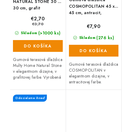
NATURAL STONE 30 x
COSMOPOLITAN 45 x
30 cm, grafit
45 cm, antracit,
€2,70
zosilnená 2,5 cm
€3,70
€7,90
(>1000 ks)
Skladom
(276 ks)
Skladom
DO KOŠÍKA
DO KOŠÍKA
Gumová terasová dlaždica
Gumová terasová dlaždica
Multy Home Natural Stone
COSMOPOLITAN v
v elegantnom dizajne, v
elegantnom dizajne, v
grafitovej farbe. Vyrobená
antracitovej farbe.
zo zmesi gumového
Vyrobená zo
recyklátu a polypropylénu,
zmesi gumového recyklátu
čo zaručuje vysokú...
Odosielame ihneď
a polypropylénu, čo
zaručuje vysokú odolnosť
a dlhú...