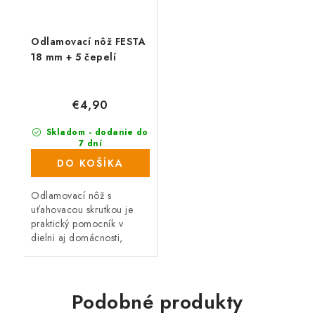
Odlamovací nôž FESTA
18 mm + 5 čepelí
€4,90
Skladom - dodanie do
7 dní
(67 ks)
DO KOŠÍKA
Odlamovací nôž s
uťahovacou skrutkou je
praktický pomocník v
dielni aj domácnosti,
ideálny pre bezpečné
rezanie a krájanie.
Podobné produkty