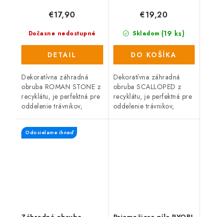
(vrátane klincov)
klincov)
€17,90
€19,20
(19 ks)
Dočasne nedostupné
Skladom
DETAIL
DO KOŠÍKA
Dekoratívna záhradná
Dekoratívna záhradná
obruba ROMAN STONE z
obruba SCALLOPED z
recyklátu, je perfektná pre
recyklátu, je perfektná pre
oddelenie trávnikov,
oddelenie trávnikov,
záhonov, záhradných ciest
záhonov, záhradných ciest
alebo miest na odpočinok
alebo miest na odpočinok
Odosielame ihneď
na záhrade. Pružný,
na záhrade. Pružný,
recyklovaný...
recyklovaný...
Záhradná obruba
Priamočiara píla RYOBI