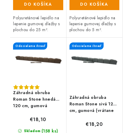
(33 ks)
(32 ks)
DO KOŠÍKA
DO KOŠÍKA
Polyuretánové lepidlo na
Polyuretánové lepidlo na
lepenie gumovej dlažby s
lepenie gumovej dlažby s
plochou do 25 m².
plochou do 5 m².
Odosielame ihneď
Odosielame ihneď
Záhradná obruba
Záhradná obruba
Roman Stone hnedá
Roman Stone sivá 120
120 cm, gumová
cm, gumová (vrátane
(vrátane klincov)
klincov)
€18,10
€18,20
(158 ks)
Skladom