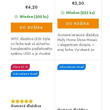
€3,30
€4,20
(523 ks)
Skladom
(205 ks)
Skladom
DO KOŠÍKA
DO KOŠÍKA
Gumená terasová dlaždica
WPC dlaždice LEGI Style
Multy Home Stone Mosaic
vo farbe teak sú súčasťou
v elegantnom dizajne, v
komplexného podlahového
sivej farbe. Vyrobená zo
systému LEGI a je vhodné
zmesi gumového recyklátu
ich použiť ako exteriérovú
a polypropylénu, čo
podlahovú krytinu. Majú
zaručuje vysokú odolnosť
27 %
Odosielame ihneď
veľmi jednoduchú a
a...
rýchlu...
Odosielame ihneď
Gumová dlaždica
Gumová dlaždica