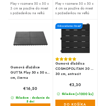
Play v rozmere 50 x 50 x
Play v rozmere 50 x 50 x
3 cm sa používa do miest
4 cm sa používa do miest
s požiadavkou na veľkú
s požiadavkou na veľkú
životnosť a zaťaženie. Je
životnosť a zaťaženie. Je
ideálnou podlahovou
ideálnou podlahovou
Odosielame ihneď
krytinou pre detské ihriská,
krytinou pre detské ihriská,
herne či...
herne či...
Gumová dlaždica
Gumová dlaždice
COSMOPOLITAN 30 x
GUTTA Play 50 x 50 x 4
30 cm, antracit
cm, čierna
€3,30
€16,50
(>1000 ks)
Skladom
Skladom - dodanie do
5 dní
DO KOŠÍKA
(87 ks)