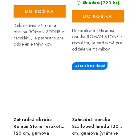
(223 ks)
Skladom
DO KOŠÍKA
DO KOŠÍKA
Dekoratívna záhradná
Dekoratívna záhradná
obruba ROMAN STONE z
obruba ROMAN STONE z
recyklátu, je perfektná pre
recyklátu, je perfektná pre
oddelenie trávnikov,
oddelenie trávnikov,
záhonov, záhradných ciest
záhonov, záhradných ciest
alebo miest na odpočinok
alebo miest na odpočinok
na záhrade. Pružný,
Odosielame ihneď
na záhrade. Pružný,
recyklovaný...
recyklovaný...
Záhradná obruba
Záhradná obruba
Roman Stone terakota
Scalloped hnedá 120
120 cm, gumová
cm, gumová (vrátane