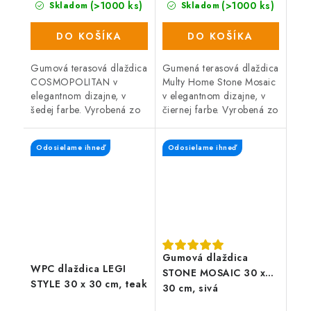
(>1000 ks)
(>1000 ks)
Skladom
Skladom
DO KOŠÍKA
DO KOŠÍKA
Gumová terasová dlaždica
Gumená terasová dlaždica
COSMOPOLITAN v
Multy Home Stone Mosaic
elegantnom dizajne, v
v elegantnom dizajne, v
šedej farbe. Vyrobená zo
čiernej farbe. Vyrobená zo
zmesi gumového recyklátu
zmesi gumového recyklátu
a polypropylénu, čo
a polyprepylénu (oboje
Odosielame ihneď
Odosielame ihneď
zaručuje vysokú odolnosť
recyklovateľné), čo
a dlhú...
zaručuje...
Gumová dlaždica
WPC dlaždica LEGI
STONE MOSAIC 30 x
STYLE 30 x 30 cm, teak
30 cm, sivá