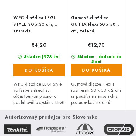
WPC dlaždica LEGI
Gumová dlaždice
STYLE 30 x 30 cm,
GUTTA Flexi 50 x 50
antracit
cm, zelená
€4,20
€12,70
(978 ks)
Skladom
Skladom - dodanie do
5 dní
(107 ks)
DO KOŠÍKA
DO KOŠÍKA
WPC dlaždice LEGI Style
Gumová dlažba Flexi s
vo farbe antracit sú
rozmermi 50 x 50 x 2 cm
súčasťou komplexného
sa používa na miestach s
podlahového systému LEGI
požiadavkou na dlhú
a je vhodné ich použiť ako
životnosť a vysokú
exteriérovú podlahovú
zaťažiteľnosť. Je ideálnou
Autorizovaný predajca pre Slovensko
krytinu. Majú veľmi
podlahovou krytinou do...
jednoduchú a...