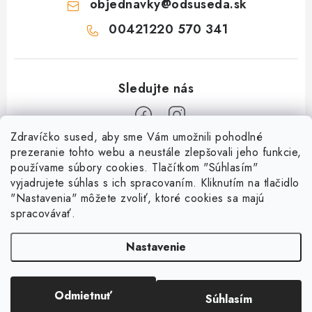
objednavky
@
odsuseda.sk
00421220 570 341
Zdravíčko sused, aby sme Vám umožnili pohodlné
Z
prezeranie tohto webu a neustále zlepšovali jeho funkcie,
používame súbory cookies. Tlačítkom "Súhlasím"
á
vyjadrujete súhlas s ich spracovaním. Kliknutím na tlačidlo
O nás
p
"Nastavenia" môžete zvoliť, ktoré cookies sa majú
ä
spracovávať.
Kontakty
Všetko o nákupe
t
História a súčasnosť
Nastavenie
i
Jéža klub
Dokumenty
e
Susedov blog
Doprava a platba
Obchodné podmienky
Pre lepšie susedstvo
Odmietnuť
Súhlasím
Copyright 2026
OD SUSEDA
. Všetky práva vyhradené.
Ako balíme zásielky?
Reklamačný poriadok