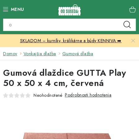
Prejsť
na
obsah
Katalóg produktov
SKLADOM – kurníky, králikárne a búdy KENNIVA ➡️
Skleníky
Domov
Vonkajšia dlažba
Gumová dlažba
Nábytok
Gumová dlaždice GUTTA Play
Chovateľské potreby
50 x 50 x 4 cm, červená
Prístrešky
Podrobnosti hodnotenia
Neohodnotené
Vonkajšia dlažba
Kontakty