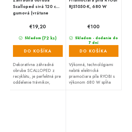
Scalloped sivá 120 cm,
RJS1050-K, 680 W
gumová (vrátane
klincov)
€19,20
€100
(72 ks)
Skladom
Skladom - dodanie do
7 dní
(499 ks)
DO KOŠÍKA
DO KOŠÍKA
Dekoratívna záhradná
Výkonná, technológiami
obruba SCALLOPED z
nabitá elektrická
recyklátu, je perfektná pre
priamočiara píla RYOBI s
oddelenie trávnikov,
výkonom 680 W spĺňa
záhonov, záhradných ciest
náročné požiadavky
alebo miest na odpočinok
remeselníkov a domácich
na záhrade. Pružný,
majstrov na kvalitu a
recyklovaný...
vysoký výkon,
spoľahlivosť...