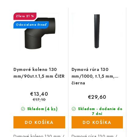
21 %
Odosielame ihneď
Dymové koleno 130
Dymová rúra 130
mm/90st.t.1,5 mm ČIER
mm/1000, t.1,5 mm,
čierna
€13,40
€29,60
€17,10
(4 ks)
Skladom
Skladom - dodanie do
7 dní
(3 ks)
DO KOŠÍKA
DO KOŠÍKA
Dymové koleno 130 mm /
Dymová rúra 130 mm /