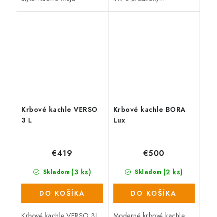
možnosť bočného
ohniskom. Sú schopné
prikladania paliva.
vykúriť priestor s objemom
cca 160 m3. Vývod
dymovodu s priemerom
150 mm...
Krbové kachle VERSO
Krbové kachle BORA
3 L
Lux
€419
€500
(3 ks)
(2 ks)
Skladom
Skladom
DO KOŠÍKA
DO KOŠÍKA
Krbové kachle VERSO 3L
Moderné krbové kachle