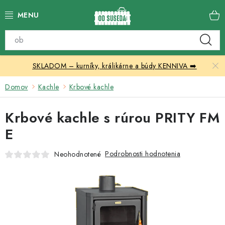
Prejsť
na
obsah
Katalóg produktov
SKLADOM – kurníky, králikárne a búdy KENNIVA ➡️
Skleníky
Domov
Kachle
Krbové kachle
Nábytok
Krbové kachle s rúrou PRITY FM
Chovateľské potreby
E
Prístrešky
Podrobnosti hodnotenia
Neohodnotené
Vonkajšia dlažba
Kontakty