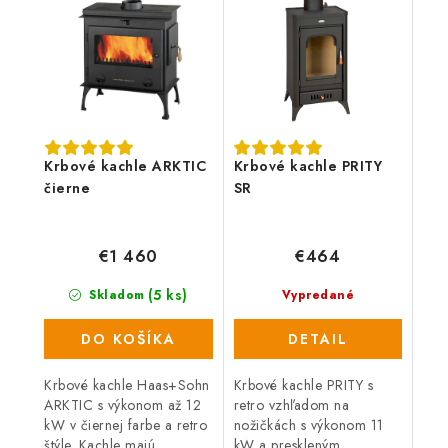
teplomer. Vývod
sú schopné vykúriť priestor
dymovodu s priemerom...
s objemom...
Krbové kachle ARKTIC
Krbové kachle PRITY
čierne
SR
€1 460
€464
(5 ks)
Skladom
Vypredané
DO KOŠÍKA
DETAIL
Krbové kachle Haas+Sohn
Krbové kachle PRITY s
ARKTIC s výkonom až 12
retro vzhľadom na
kW v čiernej farbe a retro
nožičkách s výkonom 11
štýle. Kachle majú
kW a preskleným