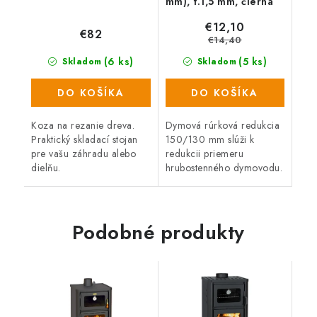
mm), t.1,5 mm, čierna
€12,10
€82
€14,40
(6 ks)
(5 ks)
Skladom
Skladom
DO KOŠÍKA
DO KOŠÍKA
Koza na rezanie dreva.
Dymová rúrková redukcia
Praktický skladací stojan
150/130 mm slúži k
pre vašu záhradu alebo
redukcii priemeru
dielňu.
hrubostenného dymovodu.
Podobné produkty