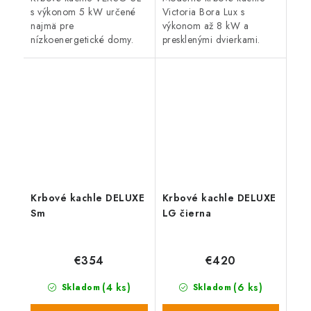
s výkonom 5 kW určené
Victoria Bora Lux s
najmä pre
výkonom až 8 kW a
nízkoenergetické domy.
presklenými dvierkami.
Vývod dymovodu - horný.
Krbové kachle DELUXE
Krbové kachle DELUXE
Sm
LG čierna
€354
€420
(4 ks)
(6 ks)
Skladom
Skladom