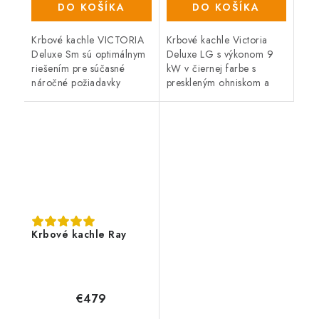
DO KOŠÍKA
DO KOŠÍKA
Krbové kachle VICTORIA
Krbové kachle Victoria
Deluxe Sm sú optimálnym
Deluxe LG s výkonom 9
riešením pre súčasné
kW v čiernej farbe s
náročné požiadavky
preskleným ohniskom a
užívateľov. Výkon je až 7
praktickým priestorom na
kW a vykúri priestor o
skladovanie dreva. Vývod
veľkosti 120 m3.
dymovodu - horný. Sú
schopné vykúriť...
Krbové kachle Ray
€479