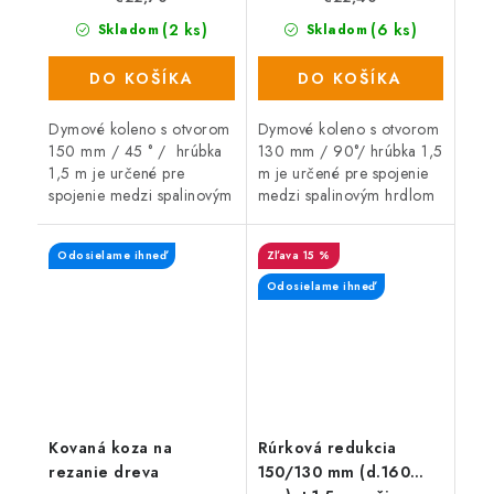
(2 ks)
(6 ks)
Skladom
Skladom
DO KOŠÍKA
DO KOŠÍKA
Dymové koleno s otvorom
Dymové koleno s otvorom
150 mm / 45 ° / hrúbka
130 mm / 90°/ hrúbka 1,5
1,5 m je určené pre
m je určené pre spojenie
spojenie medzi spalinovým
medzi spalinovým hrdlom
hrdlom spotrebiča palív a
spotrebiča palív a
sopúchom.
sopúchom.
Odosielame ihneď
15 %
Odosielame ihneď
Kovaná koza na
Rúrková redukcia
rezanie dreva
150/130 mm (d.160