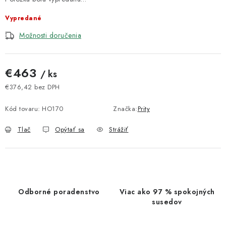
Vypredané
Možnosti doručenia
€463
/ ks
€376,42 bez DPH
Jednotková cena:
Kód tovaru:
HO170
Značka:
Prity
Tlač
Opýtať sa
Strážiť
Odborné poradenstvo
Viac ako 97 % spokojných
susedov