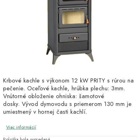
Kachle
Krbové kachle s výkonom 12 kW PRITY s rúrou na
pečenie. Oceľové kachle, hrúbka plechu: 3mm.
Vnútorné obloženie ohniska: šamotové
dosky.
Vývod dymovodu s priemerom 130 mm je
umiestnený v hornej časti kachlí.
Viac informácií
Položka bola vypredaná…