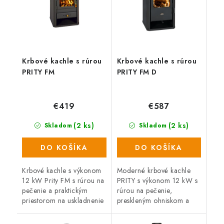
Krbové kachle s rúrou
Krbové kachle s rúrou
PRITY FM
PRITY FM D
€419
€587
(2 ks)
(2 ks)
Skladom
Skladom
DO KOŠÍKA
DO KOŠÍKA
Krbové kachle s výkonom
Moderné krbové kachle
12 kW Prity FM s rúrou na
PRITY s výkonom 12 kW s
pečenie a praktickým
rúrou na pečenie,
priestorom na uskladnenie
preskleným ohniskom a
dreva. K vybaveniu týchto
praktickým priestorom pre
kachlí patrí
skladovanie dreva. Kachle