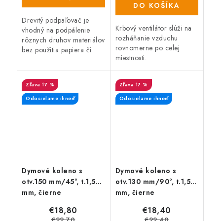
DO KOŠÍKA
Drevitý podpaľovač je
Krbový ventilátor slúži na
vhodný na podpálenie
rozháňanie vzduchu
rôznych druhov materiálov
rovnomerne po celej
bez použitia papiera či
miestnosti.
triesok. Hodí sa najmä na
podpaľovanie grilov,
vonkajších ohnísk, kachlí a
17 %
17 %
krbov.
Odosielame ihneď
Odosielame ihneď
Dymové koleno s
Dymové koleno s
otv.150 mm/45°, t.1,5
otv.130 mm/90°, t.1,5
mm, čierne
mm, čierne
€18,80
€18,40
€22,70
€22,40