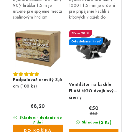
90°/ hrúbka 1,5 m je
1000 t.1,5 mm je určená
určené pre spojenie medzi
pre pripájanie kachlí a
spalinovým hrdlom
krbových vložiek do
spotrebiča palív a
komína.
sopúchom.
20 %
Odosielame ihneď
Podpaľovač drevitý 3,6
Ventilátor na kachle
cm (100 ks)
FLAMINGO dvojhlavý,
čierny
€8,20
€50
€63
Skladom - dodanie do
(2 Ks)
7 dní
Skladom
(202 ks)
DO KOŠÍKA