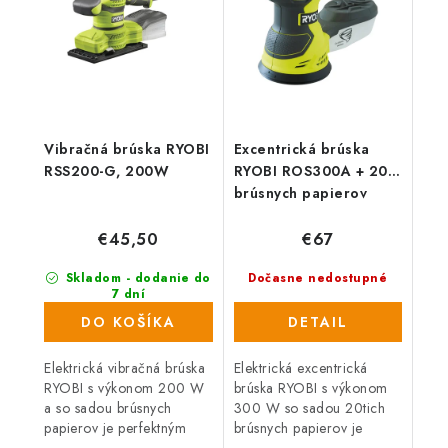
Vibračná brúska RYOBI
Excentrická brúska
RSS200-G, 200W
RYOBI ROS300A + 20
brúsnych papierov
€45,50
€67
Skladom - dodanie do
Dočasne nedostupné
7 dní
(988 ks)
DO KOŠÍKA
DETAIL
Elektrická vibračná brúska
Elektrická excentrická
RYOBI s výkonom 200 W
brúska RYOBI s výkonom
a so sadou brúsnych
300 W so sadou 20tich
papierov je perfektným
brúsnych papierov je
pomocníkom pre všetkých
perfektným pomocníkom