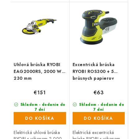
remeselníkov i kutilov.
pre všetkých domácich
majstrov a remeselníkov.
Dodávaná v...
Uhlová brúska RYOBI
Excentrická brúska
EAG2000RS, 2000 W,
RYOBI ROS300 + 5
230 mm
brúsnych papierov
€151
€63
Skladom - dodanie do
Skladom - dodanie do
7 dní
7 dní
(176 ks)
(305 ks)
DO KOŠÍKA
DO KOŠÍKA
Elektrická uhlová brúska
Elektrická excentrická
RYOBI s výkonom 2 000
brúska RYOBI s výkonom