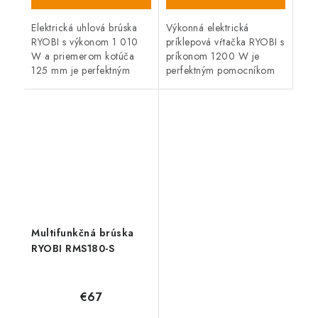
Elektrická uhlová brúska
Výkonná elektrická
RYOBI s výkonom 1 010
príklepová vŕtačka RYOBI s
W a priemerom kotúča
príkonom 1200 W je
125 mm je perfektným
perfektným pomocníkom
pomocníkom pre všetkých
pre všetkých náročných
náročných kutilov a
kutilov a remeselníkov.
remeselníkov. Dodávaná v
Dodávaná v plastovom
praktickej taške.
kufri.
Multifunkčná brúska
RYOBI RMS180-S
€67