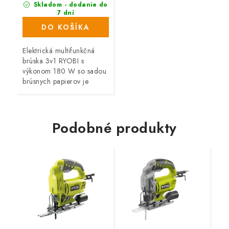
Skladom - dodanie do
7 dní
(874 ks)
DO KOŠÍKA
Elektrická multifunkčná
brúska 3v1 RYOBI s
výkonom 180 W so sadou
brúsnych papierov je
perfektným pomocníkom
pre všetkých domácich
majstrov a remeselníkov.
Dodávaná v praktickej...
Podobné produkty