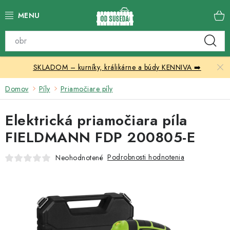
Prejsť
na
obsah
Katalóg produktov
SKLADOM – kurníky, králikárne a búdy KENNIVA ➡️
Skleníky
Domov
Píly
Priamočiare píly
Nábytok
Elektrická priamočiara píla
Chovateľské potreby
FIELDMANN FDP 200805-E
Prístrešky
Podrobnosti hodnotenia
Neohodnotené
Vonkajšia dlažba
Kontakty