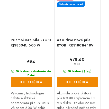
splniť aj...
vysoký výkon,
Odosielame ihneď
spoľahlivosť...
Priamočiara píla RYOBI
AKU chvostová píla
RJS850-K, 600 W
RYOBI RRS1801M 18V
€78,60
€84
€88
(1 ks)
Skladom - dodanie do
Skladom
7 dní
(864 ks)
DO KOŠÍKA
DO KOŠÍKA
Výkonná, technológiami
Akumulátorová plátová
nabitá elektrická
píla RYOBI s výkonom 18
priamočiara píla RYOBI s
V s dĺžkou zdvihu 22 mm
výkonom 600 W spĺňa
spĺňa náročné požiadavky