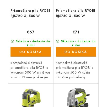
Priamočiara píla RYOBI
Priamočiara píla RYOBI
RJS720-G, 500 W
RJS750-G, 500 W
€67
€71
Skladom - dodanie do
Skladom - dodanie do
7 dní
7 dní
(802 ks)
(851 ks)
DO KOŠÍKA
DO KOŠÍKA
Kompaktná elektrická
Kompaktná elektrická
priamočiara píla RYOBI s
priamočiara píla RYOBI s
výkonom 500 W a výškou
výkonom 500 W spĺňa
zdvihu 19 mm je skvelým
náročné požiadavky
pomocníkom pre všetkých
remeselníkov a kutilov na
remeselníkov a domácich
kvalitu a vysoký výkon,
majstrov.
spoľahlivosť a schopnosť
splniť aj náročné...