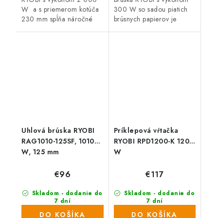
W a s priemerom kotúča
300 W so sadou piatich
230 mm spĺňa náročné
brúsnych papierov je
požiadavky profesionálov
perfektným pomocníkom
na kvalitu a vysoký výkon,
pre všetkých domácich
spoľahlivosť a schopnosť...
majstrov a remeselníkov.
Uhlová brúska RYOBI
Príklepová vŕtačka
RAG1010-125SF, 1010
RYOBI RPD1200-K 1200
W, 125 mm
W
€96
€117
Skladom - dodanie do
Skladom - dodanie do
7 dní
7 dní
(71 ks)
(646 ks)
DO KOŠÍKA
DO KOŠÍKA