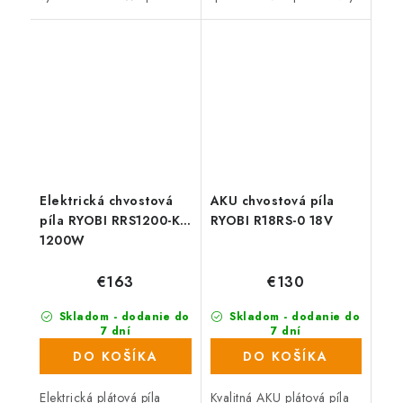
náročné požiadavky
remeselníkov a domácich
remeselníkov a domácich
majstrov na kvalitu a
majstrov na kvalitu a
vysoký výkon, spoľahlivosť
vysoký výkon,
a...
spoľahlivosť...
Elektrická chvostová
AKU chvostová píla
píla RYOBI RRS1200-K,
RYOBI R18RS-0 18V
1200W
€163
€130
Skladom - dodanie do
Skladom - dodanie do
7 dní
7 dní
(335 ks)
(>1000 ks)
DO KOŠÍKA
DO KOŠÍKA
Elektrická plátová píla
Kvalitná AKU plátová píla