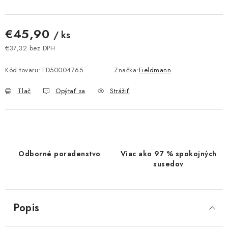
€45,90
/ ks
€37,32 bez DPH
Jednotková cena:
Kód tovaru:
FD50004765
Značka:
Fieldmann
Tlač
Opýtať sa
Strážiť
Odborné poradenstvo
Viac ako 97 % spokojných
susedov
Popis