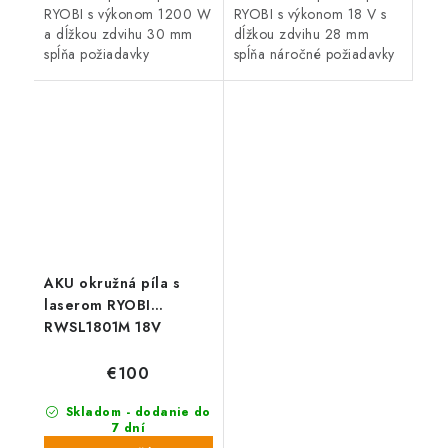
RYOBI s výkonom 1200 W
RYOBI s výkonom 18 V s
a dĺžkou zdvihu 30 mm
dĺžkou zdvihu 28 mm
spĺňa požiadavky
spĺňa náročné požiadavky
remeselníkov a domácich
remeselníkov a domácich
majstrov na kvalitu a
majstrov na kvalitu a
vysoký výkon, spoľahlivosť
vysoký výkon, spoľahlivosť
a schopnosť splniť...
a...
AKU okružná píla s
laserom RYOBI
RWSL1801M 18V
€100
Skladom - dodanie do
7 dní
(766 ks)