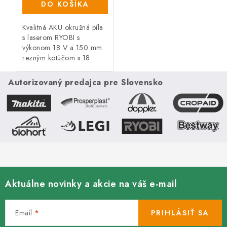
DO KOŠÍKA
Kvalitná AKU okružná píla
s laserom RYOBI s
výkonom 18 V a 150 mm
rezným kotúčom s 18
zubami spĺňa náročné
požiadavky remeselníkov a
Autorizovaný predajca pre Slovensko
domácich majstrov na
kvalitu a vysoký výkon,...
Aktuálne novinky a akcie na váš e-mail
Email
PRIHLÁSIŤ SA