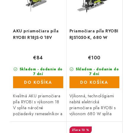
AKU priamočiara píla
Priamočiara píla RYOBI
RYOBI R18JS-0 18V
RJS1050-K, 680 W
€84
€100
Skladom - dodanie do
Skladom - dodanie do
7 dní
7 dní
(>1000 ks)
(499 ks)
DO KOŠÍKA
DO KOŠÍKA
Kvalitná AKU priamočiara
Výkonná, technológiami
píla RYOBI s výkonom 18
nabitá elektrická
V spĺňa náročné
priamočiara píla RYOBI s
požiadavky remeselníkov a
výkonom 680 W spĺňa
domácich majstrov na
náročné požiadavky
kvalitu a vysoký výkon,
remeselníkov a domácich
10 %
spoľahlivosť a schopnosť
majstrov na kvalitu a