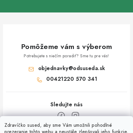
Pomôžeme vám s výberom
Potrebujete s niečím poradiť? Sme tu pre vás!
objednavky
@
odsuseda.sk
00421220 570 341
Zdravíčko sused, aby sme Vám umožnili pohodlné
Z
prezeranie tohto webu a neustále zlepšovali jeho funkcie,